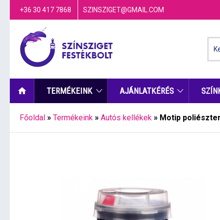
+36 30 417 7868
SZINSZIGET@GMAIL.COM
TERMÉKEINK
AJÁNLATKÉRÉS
SZÍN
Főoldal
»
Termékeink
»
Autós kellékek
»
Motip poliészter