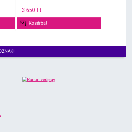
3 650
Ft
Kosárba!
OZNAK!
k