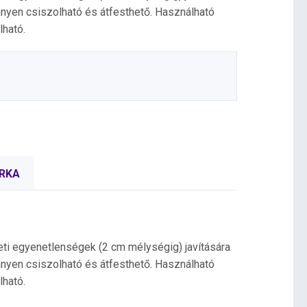
nnyen csiszolható és átfesthető. Használható
lható.
RKA
eti egyenetlenségek (2 cm mélységig) javítására
nnyen csiszolható és átfesthető. Használható
lható.