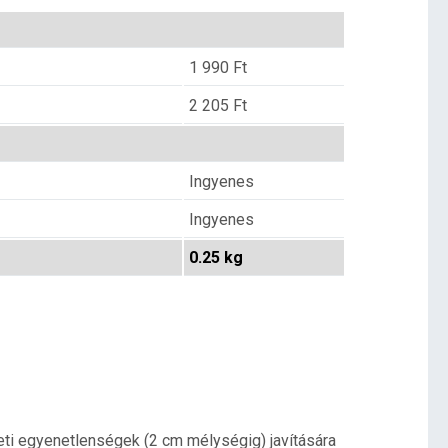
1 990
Ft
2 205
Ft
Ingyenes
Ingyenes
0.25 kg
eti egyenetlenségek (2 cm mélységig) javítására