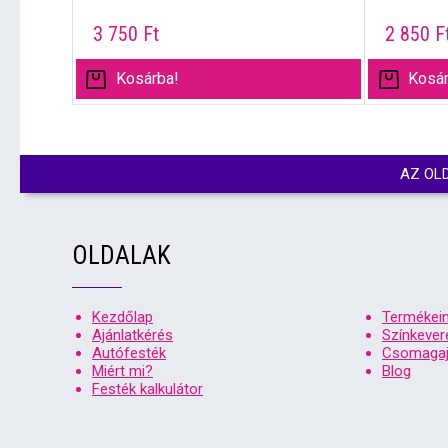
3 750
Ft
2 850
F
Kosárba!
Kosár
AZ OL
OLDALAK
Kezdőlap
Termékei
Ajánlatkérés
Színkever
Autófesték
Csomagaj
Miért mi?
Blog
Festék kalkulátor