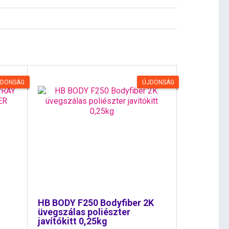
JDONSÁG
ÚJDONSÁG
HB BODY F250 Bodyfiber 2K
üvegszálas poliészter
javítókitt 0,25kg