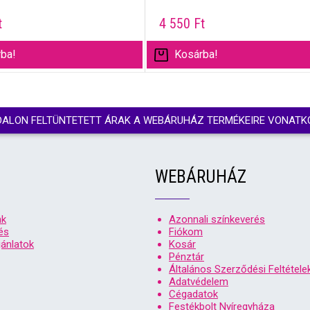
t
4 550
Ft
ba!
Kosárba!
DALON FELTÜNTETETT ÁRAK A WEBÁRUHÁZ TERMÉKEIRE VONATK
WEBÁRUHÁZ
nk
Azonnali színkeverés
és
Fiókom
ánlatok
Kosár
Pénztár
Általános Szerződési Feltétele
Adatvédelem
Cégadatok
Festékbolt Nyíregyháza