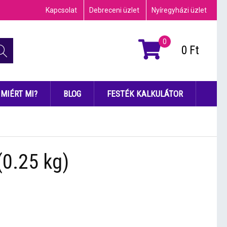
Kapcsolat
Debreceni üzlet
Nyíregyházi üzlet
0
0
Ft
MIÉRT MI?
BLOG
FESTÉK KALKULÁTOR
(0.25 kg)