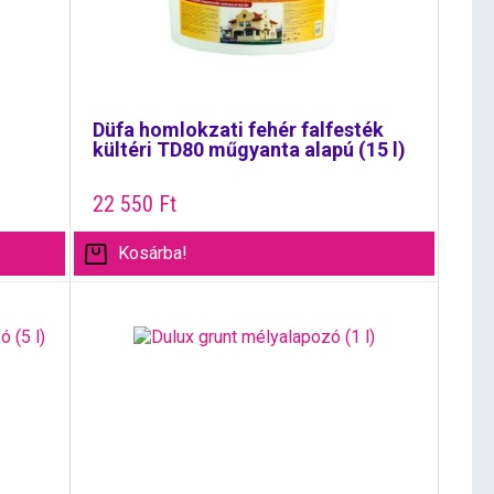
Düfa homlokzati fehér falfesték
kültéri TD80 műgyanta alapú (15 l)
22 550
Ft
Kosárba!