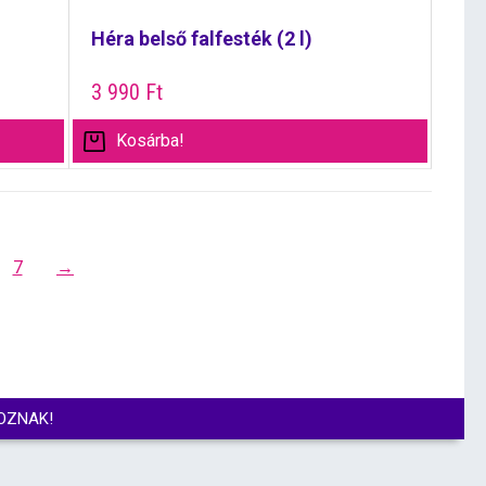
Héra belső falfesték (2 l)
3 990
Ft
Kosárba!
7
→
OZNAK!