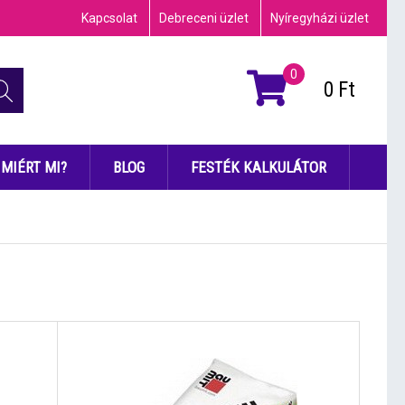
Kapcsolat
Debreceni üzlet
Nyíregyházi üzlet
0
0
Ft
MIÉRT MI?
BLOG
FESTÉK KALKULÁTOR