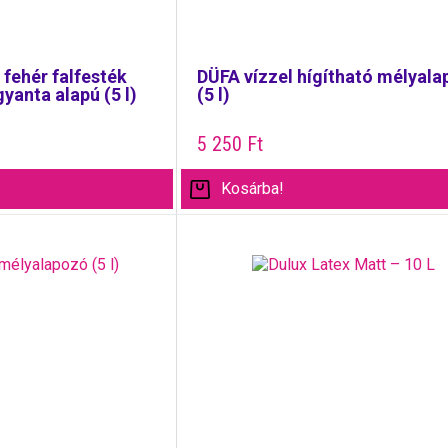
fehér falfesték
DÜFA vízzel hígítható mélyal
yanta alapú (5 l)
(5 l)
5 250
Ft
Kosárba!