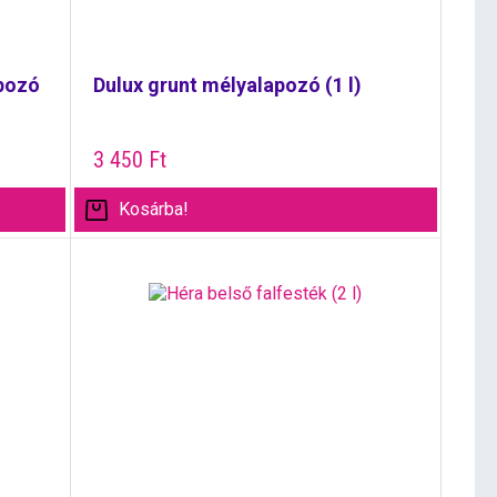
apozó
Dulux grunt mélyalapozó (1 l)
3 450
Ft
Kosárba!