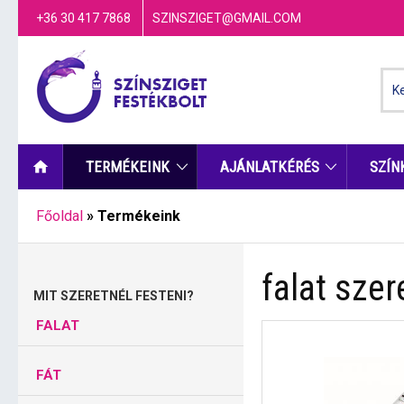
+36 30 417 7868
SZINSZIGET@GMAIL.COM
TERMÉKEINK
AJÁNLATKÉRÉS
SZÍN
Főoldal
»
Termékeink
falat szer
MIT SZERETNÉL FESTENI?
FALAT
FÁT