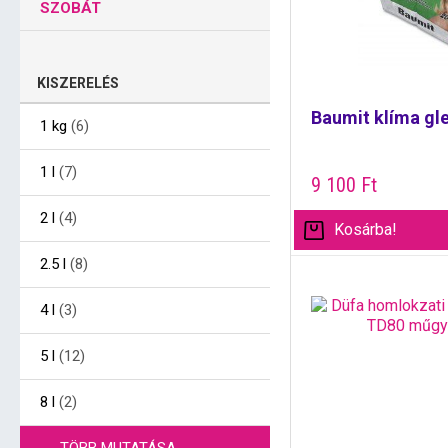
SZOBÁT
KISZERELÉS
Baumit klíma gle
1 kg
(6)
1 l
(7)
9 100
Ft
2 l
(4)
Kosárba!
2.5 l
(8)
4 l
(3)
5 l
(12)
8 l
(2)