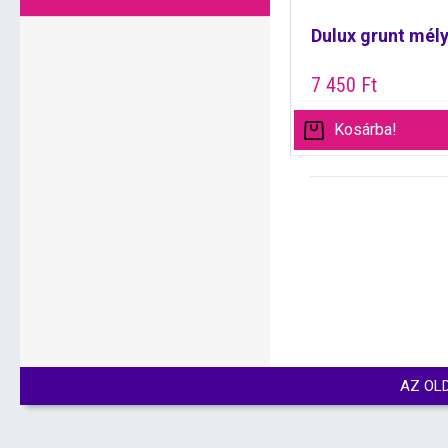
Dulux grunt mély
7 450
Ft
Kosárba!
AZ OL