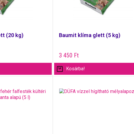
tt (20 kg)
Baumit klíma glett (5 kg)
3 450
Ft
Kosárba!