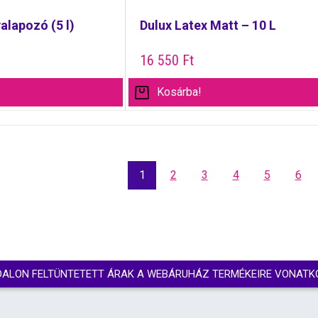
alapozó (5 l)
Dulux Latex Matt – 10 L
16 550
Ft
Kosárba!
1
2
3
4
5
6
DALON FELTÜNTETETT ÁRAK A WEBÁRUHÁZ TERMÉKEIRE VONATK