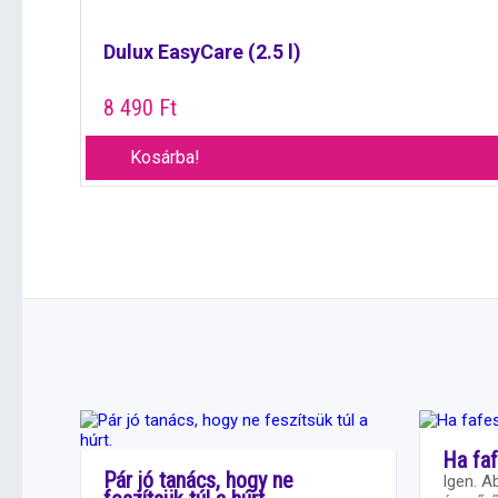
Dulux EasyCare (2.5 l)
8 490
Ft
Kosárba!
Ha faf
Pár jó tanács, hogy ne
Igen. A