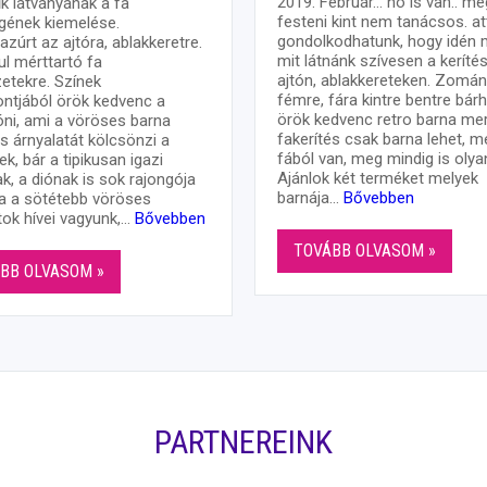
2019. Február… hó is van.. mé
k látványának a fa
festeni kint nem tanácsos. a
gének kiemelése.
gondolkodhatunk, hogy idén 
azúrt az ajtóra, ablakkeretre.
mit látnánk szívesen a keríté
l mérttartó fa
ajtón, ablakkereteken. Zomá
etekre. Színek
fémre, fára kintre bentre bár
ntjából örök kedvenc a
örök kedvenc retro barna mer
i, ami a vöröses barna
fakerítés csak barna lehet, m
s árnyalatát kölcsönzi a
fából van, meg mindig is olyan
ek, bár a tipikusan igazi
Ajánlok két terméket melyek
k, a diónak is sok rajongója
barnája…
Bővebben
a a sötétebb vöröses
tok hívei vagyunk,…
Bővebben
TOVÁBB OLVASOM »
BB OLVASOM »
PARTNEREINK