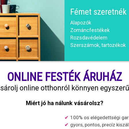
Fémet szeretnék 
Alapozók
Zománcfestékek
Rozsdavédelem
Szerszámok, tartozékok
ONLINE FESTÉK ÁRUHÁZ
sárolj online otthonról könnyen egyszer
Miért jó ha nálunk vásárolsz?
100% os elégedettségi gar
gyors, pontos, precíz kiszál