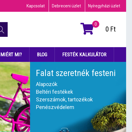
Kapcsolat
Debreceni üzlet
Nyíregyházi üzlet
0
0
Ft
MIÉRT MI?
BLOG
FESTÉK KALKULÁTOR
Falat szeretnék festeni
Alapozók
Beltéri festékek
Szerszámok, tartozékok
Penészvédelem