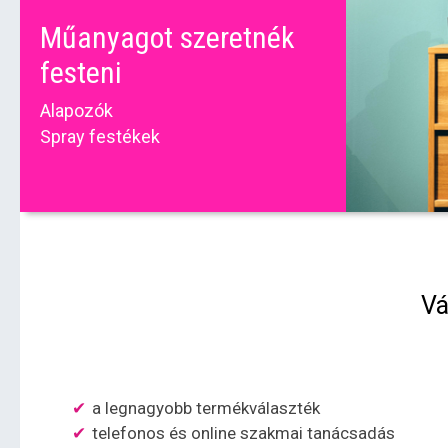
Műanyagot szeretnék
festeni
Alapozók
Spray festékek
Vá
a legnagyobb termékválaszték
telefonos és online szakmai tanácsadás