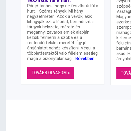
feszítsük túl a húrt.
évgyűrű
Pár jó tanács, hogy ne feszítsük túl a
szépsé
húrt. Száraz tények: Mi hány
Vastagl
négyzetméter. Azok a vevők, akik
Magyaru
kihagyják ezt a lépést, berendezési
szerkez
tárgyak helyzete, mérete és
szempo
megannyi zavaros emlék alapján
mahagón
kezdik felmérni a szoba és a
kelleme
festendő felület méretét. Így jó
felületn
árajánlatot nehéz készíteni. Végül a
barnána
többletfestéktől való félelem esetleg
akad. H
maga a bizonytalanság…
Bővebben
árnyala
TOVÁBB OLVASOM »
TOVÁ