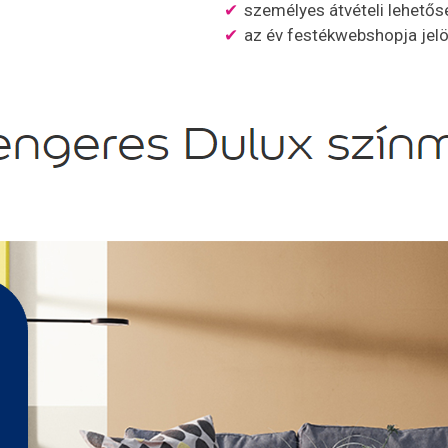
személyes átvételi lehető
az év festékwebshopja jelö