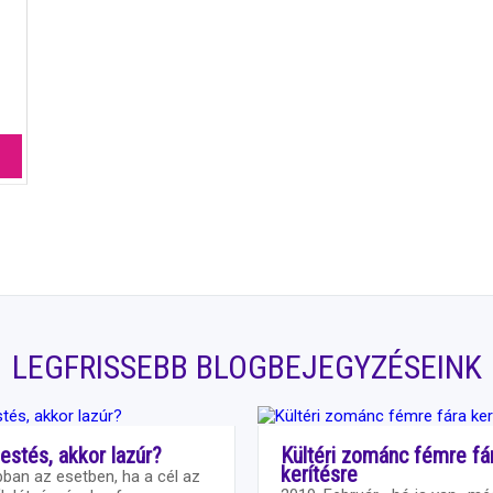
LEGFRISSEBB BLOGBEJEGYZÉSEINK
estés, akkor lazúr?
Kültéri zománc fémre fá
kerítésre
bban az esetben, ha a cél az