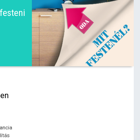
festeni
űen
ancia
lítás