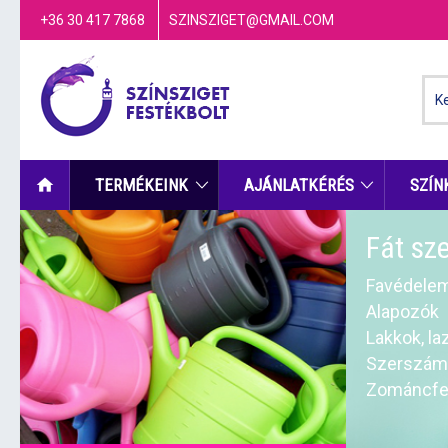
+36 30 417 7868
SZINSZIGET@GMAIL.COM
TERMÉKEINK
AJÁNLATKÉRÉS
SZÍN
Fát sz
Favédele
Alapozók
Lakkok, la
Szerszámo
Zománcfe