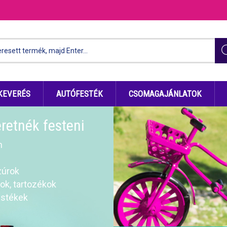
KEVERÉS
AUTÓFESTÉK
CSOMAGAJÁNLATOK
eretnék festeni
m
zúrok
k, tartozékok
stékek