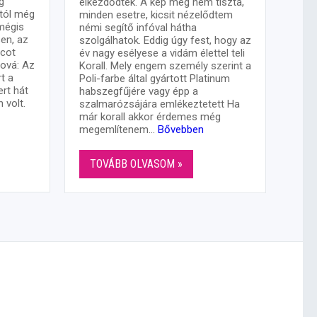
g
elkezdődtek. A kép még nem tiszta,
ttól még
minden esetre, kicsit nézelődtem
mégis
némi segítő infóval hátha
sen, az
szolgálhatok. Eddig úgy fest, hogy az
ncot
év nagy esélyese a vidám élettel teli
hová: Az
Korall. Mely engem személy szerint a
t a
Poli-farbe által gyártott Platinum
ert hát
habszegfűjére vagy épp a
 volt.
szalmarózsájára emlékeztetett Ha
már korall akkor érdemes még
megemlítenem…
Bővebben
TOVÁBB OLVASOM »