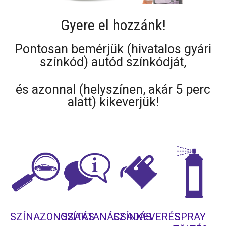
Gyere el hozzánk!
Pontosan bemérjük (hivatalos gyári
színkód) autód színkódját,
és azonnal (helyszínen, akár 5 perc
alatt) kikeverjük!
SZÍNAZONOSÍTÁS
SZAKTANÁCSADÁS
SZÍNKEVERÉS
SPRAY