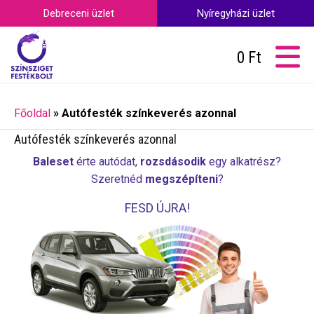
Debreceni üzlet
Nyíregyházi üzlet
0
Ft
Főoldal
»
Autófesték színkeverés azonnal
Autófesték színkeverés azonnal
Baleset
érte autódat,
rozsdásodik
egy alkatrész?
Szeretnéd
megszépíteni
?
FESD ÚJRA!