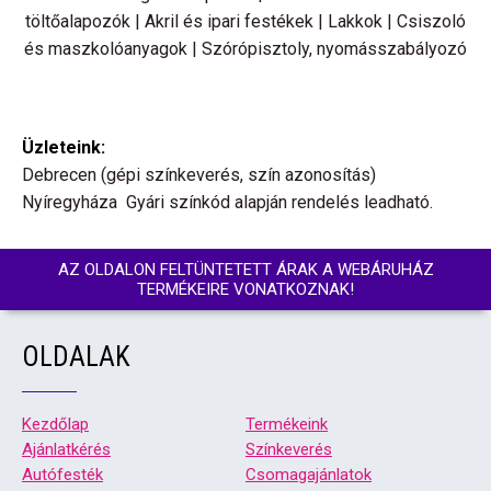
töltőalapozók | Akril és ipari festékek | Lakkok | Csiszoló
és maszkolóanyagok | Szórópisztoly, nyomásszabályozó
Üzleteink:
Debrecen (gépi színkeverés, szín azonosítás)
Nyíregyháza Gyári színkód alapján rendelés leadható.
AZ OLDALON FELTÜNTETETT ÁRAK A WEBÁRUHÁZ
TERMÉKEIRE VONATKOZNAK!
OLDALAK
Kezdőlap
Termékeink
Ajánlatkérés
Színkeverés
Autófesték
Csomagajánlatok