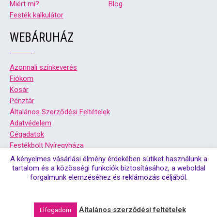
Miért mi?
Blog
Festék kalkulátor
WEBÁRUHÁZ
Azonnali színkeverés
Fiókom
Kosár
Pénztár
Általános Szerződési Feltételek
Adatvédelem
Cégadatok
Festékbolt Nyíregyháza
Festékbolt Debrecen
A kényelmes vásárlási élmény érdekében sütiket használunk a
tartalom és a közösségi funkciók biztosításához, a weboldal
forgalmunk elemzéséhez és reklámozás céljából.
© Copyright 2026. Színsziget festékbolt debrecen, és
nyíregyháza | Minden jog fenntartva!
Általános szerződési feltételek
Elfogadom