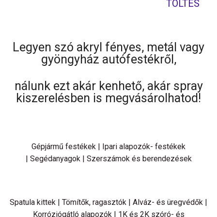
TÖLTÉS
Legyen szó akryl fényes, metál vagy
gyöngyház autófestékről,
nálunk ezt akár kenhető, akár spray
kiszerelésben is megvásárolhatod!
Gépjármű festékek | Ipari alapozók- festékek
| Segédanyagok | Szerszámok és berendezések
Spatula kittek | Tömítők, ragasztók | Alváz- és üregvédők |
Korróziógátló alapozók | 1K és 2K szóró- és