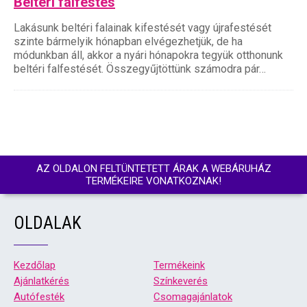
Beltéri falfestés
Lakásunk beltéri falainak kifestését vagy újrafestését
szinte bármelyik hónapban elvégezhetjük, de ha
módunkban áll, akkor a nyári hónapokra tegyük otthonunk
beltéri falfestését. Összegyűjtöttünk számodra pár…
AZ OLDALON FELTÜNTETETT ÁRAK A WEBÁRUHÁZ
TERMÉKEIRE VONATKOZNAK!
OLDALAK
Kezdőlap
Termékeink
Ajánlatkérés
Színkeverés
Autófesték
Csomagajánlatok