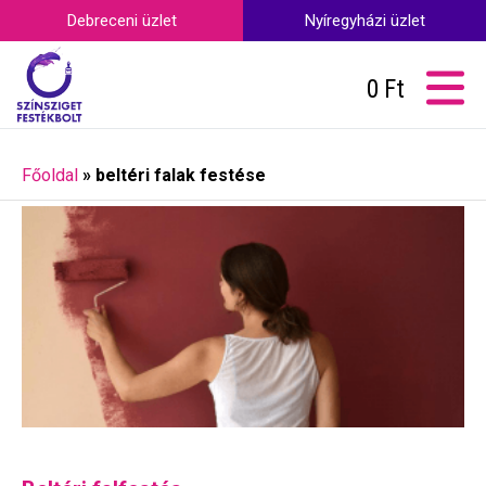
Debreceni üzlet
Nyíregyházi üzlet
0
Ft
Főoldal
»
beltéri falak festése