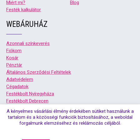
Miért mi?
Blog
Festék kalkulátor
WEBÁRUHÁZ
Azonnali színkeverés
Fiókom
Kosár
Pénztár
Általános Szerződési Feltételek
Adatvédelem
Cégadatok
Festékbolt Nyíregyháza
Festékbolt Debrecen
A kényelmes vásárlási élmény érdekében sütiket használunk a
tartalom és a közösségi funkciók biztosításához, a weboldal
forgalmunk elemzéséhez és reklámozás céljából.
© Copyright 2026. Színsziget festékbolt debrecen, és