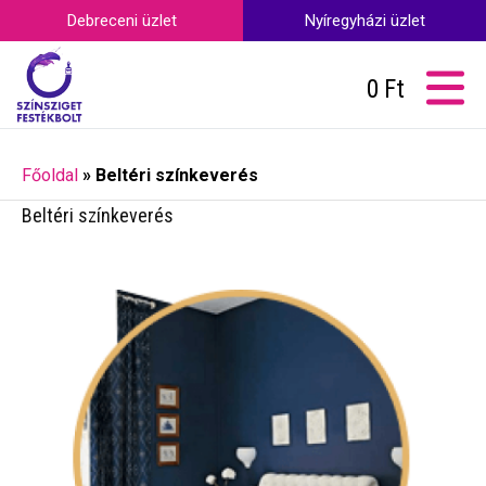
Debreceni üzlet
Nyíregyházi üzlet
0
Ft
Főoldal
»
Beltéri színkeverés
Beltéri színkeverés