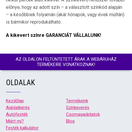
előnye, hogy az adott szín – a választott színkód alapján
– a későbbiek folyamán (akár hónapok, vagy évek múltán)
is bármikor reprodukálható.
A kikevert színre GARANCIÁT VÁLLALUNK!
AZ OLDALON FELTÜNTETETT ÁRAK A WEBÁRUHÁZ
TERMÉKEIRE VONATKOZNAK!
OLDALAK
Kezdőlap
Termékeink
Ajánlatkérés
Színkeverés
Autófesték
Csomagajánlatok
Miért mi?
Blog
Festék kalkulátor