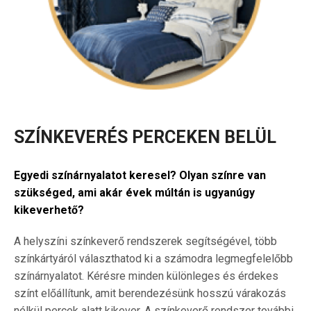
SZÍNKEVERÉS PERCEKEN BELÜL
Egyedi színárnyalatot keresel? Olyan színre van
szükséged, ami akár évek múltán is ugyanúgy
kikeverhető?
A helyszíni színkeverő rendszerek segítségével, több
színkártyáról választhatod ki a számodra legmegfelelőbb
színárnyalatot. Kérésre minden különleges és érdekes
színt előállítunk, amit berendezésünk hosszú várakozás
nélkül percek alatt kikever. A színkeverő rendszer további