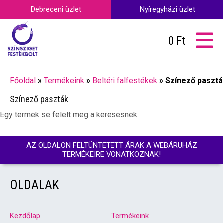
Debreceni üzlet
Nyíregyházi üzlet
0
Ft
Főoldal
»
Termékeink
»
Beltéri falfestékek
»
Színező pasztá
Színező paszták
Egy termék se felelt meg a keresésnek.
AZ OLDALON FELTÜNTETETT ÁRAK A WEBÁRUHÁZ
TERMÉKEIRE VONATKOZNAK!
OLDALAK
Kezdőlap
Termékeink