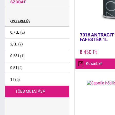
SZOBÁT
KISZERELÉS
0,75L
(2)
7016 ANTRACIT
FAFESTÉK 1L
2,5L
(2)
8 450
Ft
0.25 l
(1)
Kosárba!
0.5 l
(4)
1 l
(5)
TÖBB MUTATÁSA