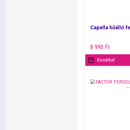
Capella hőálló fe
8 990
Ft
Kosárba!