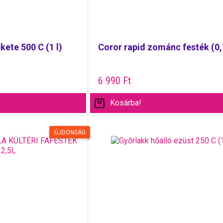
kete 500 C (1 l)
Coror rapid zománc festék (0,
6 990
Ft
Kosárba!
ÚJDONSÁG