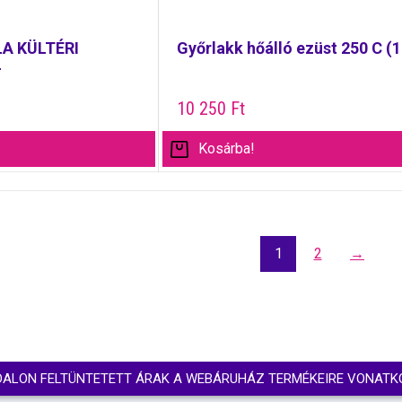
A KÜLTÉRI
Győrlakk hőálló ezüst 250 C (1 
L
10 250
Ft
Kosárba!
1
2
→
DALON FELTÜNTETETT ÁRAK A WEBÁRUHÁZ TERMÉKEIRE VONATK