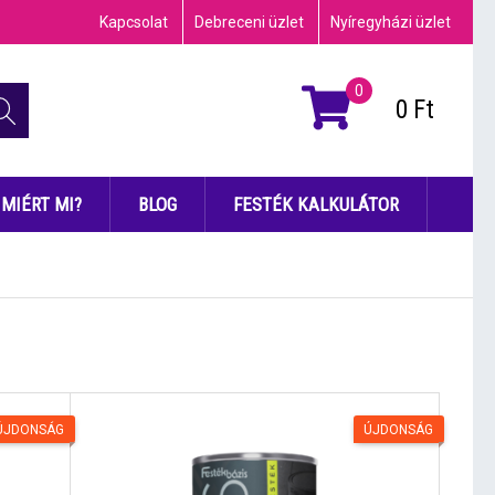
Kapcsolat
Debreceni üzlet
Nyíregyházi üzlet
0
0
Ft
MIÉRT MI?
BLOG
FESTÉK KALKULÁTOR
ÚJDONSÁG
ÚJDONSÁG