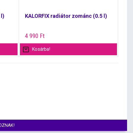
l)
KALORFIX radiátor zománc (0.5 l)
4 990
Ft
Kosárba!
OZNAK!