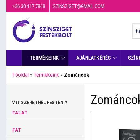
+36 30 417 7868
SZINSZIGET@GMAIL.COM
TERMÉKEINK
AJÁNLATKÉRÉS
SZÍN
Főoldal
»
Termékeink
»
Zománcok
Zománco
MIT SZERETNÉL FESTENI?
FALAT
FÁT