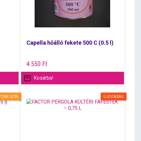
Capella hőálló fekete 500 C (0.5 l)
4 550
Ft
Kosárba!
TÖBB SZÍN
ÚJDONSÁG