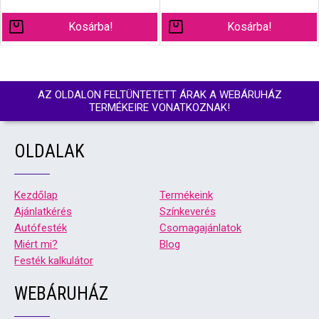
Kosárba!
Kosárba!
AZ OLDALON FELTÜNTETETT ÁRAK A WEBÁRUHÁZ
TERMÉKEIRE VONATKOZNAK!
OLDALAK
Kezdőlap
Termékeink
Ajánlatkérés
Színkeverés
Autófesték
Csomagajánlatok
Miért mi?
Blog
Festék kalkulátor
WEBÁRUHÁZ