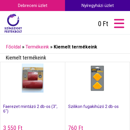
Debreceni üzlet
Nyíregyházi üzlet
0
Ft
Főoldal
»
Termékeink
»
Kiemelt termékeink
Kiemelt termékeink
Faerezet mintázó 2 db-os (3″,
Szilikon fugakihúzó 2 db-os
6″)
3 550
Ft
760
Ft