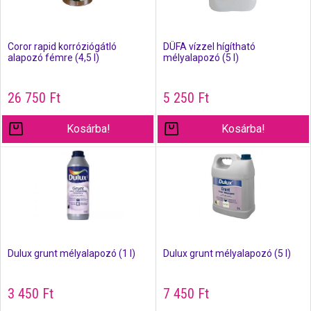
Coror rapid korróziógátló
DÜFA vízzel hígítható
alapozó fémre (4,5 l)
mélyalapozó (5 l)
26 750
Ft
5 250
Ft
Kosárba!
Kosárba!
Dulux grunt mélyalapozó (1 l)
Dulux grunt mélyalapozó (5 l)
3 450
Ft
7 450
Ft