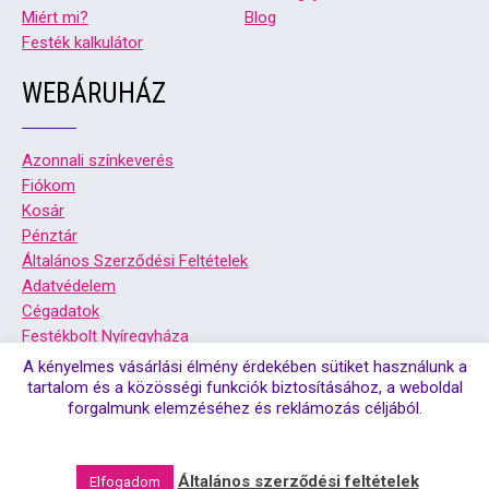
Miért mi?
Blog
Festék kalkulátor
WEBÁRUHÁZ
Azonnali színkeverés
Fiókom
Kosár
Pénztár
Általános Szerződési Feltételek
Adatvédelem
Cégadatok
Festékbolt Nyíregyháza
Festékbolt Debrecen
A kényelmes vásárlási élmény érdekében sütiket használunk a
tartalom és a közösségi funkciók biztosításához, a weboldal
forgalmunk elemzéséhez és reklámozás céljából.
© Copyright 2026. Színsziget festékbolt debrecen, és
nyíregyháza | Minden jog fenntartva!
Általános szerződési feltételek
Elfogadom