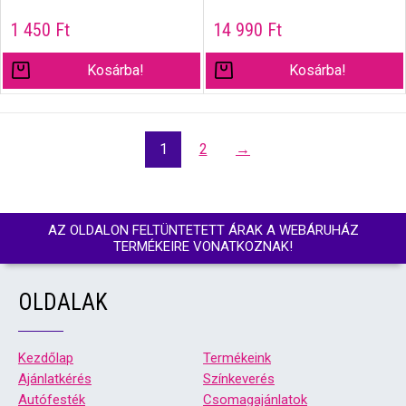
1 450
Ft
14 990
Ft
Kosárba!
Kosárba!
1
2
→
AZ OLDALON FELTÜNTETETT ÁRAK A WEBÁRUHÁZ
TERMÉKEIRE VONATKOZNAK!
OLDALAK
Kezdőlap
Termékeink
Ajánlatkérés
Színkeverés
Autófesték
Csomagajánlatok