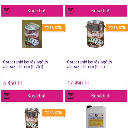
Kosárba!
Kosárba!
TÖBB SZÍN
TÖBB SZÍN
Coror rapid korróziógátló
Coror rapid korróziógátló
alapozó fémre (0,75 l)
alapozó fémre (2,5 l)
5 450
Ft
17 990
Ft
Kosárba!
Kosárba!
TÖBB SZÍN