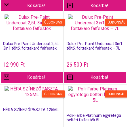
Kosárba!
Kosárba!
ÚJDONSÁG
ÚJDONSÁG
Dulux Pre-Paint Undercoat 2,5L
Dulux Pre-Paint Undercoat 3in1
3in1 töltő, folttakaró falfesték
töltő, folttakaró falfesték – 7L
12 990
Ft
26 500
Ft
Kosárba!
Kosárba!
ÚJDONSÁG
ÚJDONSÁG
HÉRA SZÍNEZŐPASZTA 125ML
Poli-Farbe Platinum egyrétegű
beltéri falfesték 5L