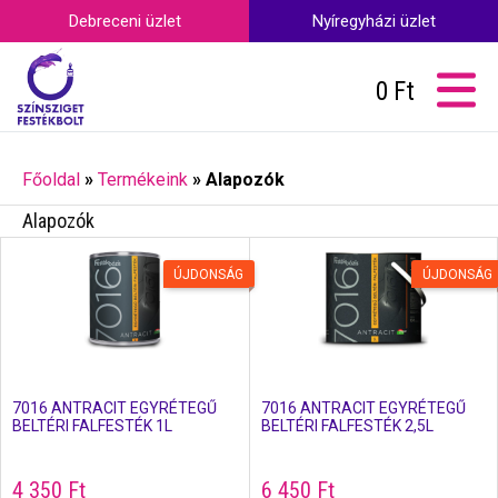
Debreceni üzlet
Nyíregyházi üzlet
0
Ft
Főoldal
»
Termékeink
»
Alapozók
Alapozók
ÚJDONSÁG
ÚJDONSÁG
7016 ANTRACIT EGYRÉTEGŰ
7016 ANTRACIT EGYRÉTEGŰ
BELTÉRI FALFESTÉK 1L
BELTÉRI FALFESTÉK 2,5L
4 350
Ft
6 450
Ft