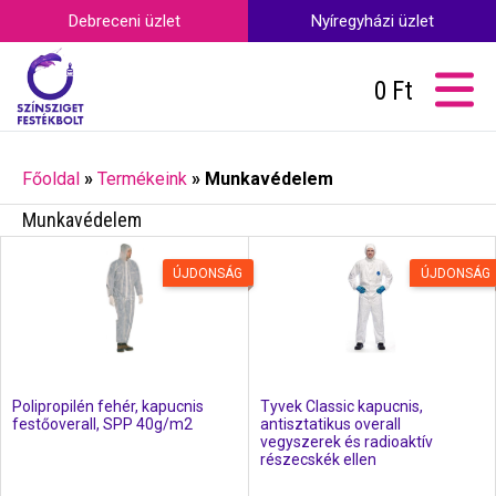
Debreceni üzlet
Nyíregyházi üzlet
0
Ft
Főoldal
»
Termékeink
»
Munkavédelem
Munkavédelem
ÚJDONSÁG
ÚJDONSÁG
Polipropilén fehér, kapucnis
Tyvek Classic kapucnis,
festőoverall, SPP 40g/m2
antisztatikus overall
vegyszerek és radioaktív
részecskék ellen