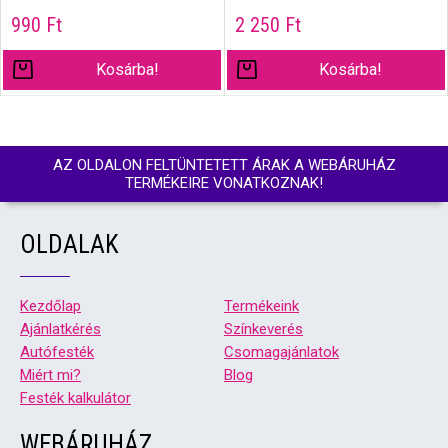
990
Ft
2 250
Ft
Kosárba!
Kosárba!
AZ OLDALON FELTÜNTETETT ÁRAK A WEBÁRUHÁZ
TERMÉKEIRE VONATKOZNAK!
OLDALAK
Kezdőlap
Termékeink
Ajánlatkérés
Színkeverés
Autófesték
Csomagajánlatok
Miért mi?
Blog
Festék kalkulátor
WEBÁRUHÁZ