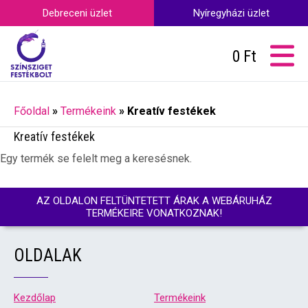
Debreceni üzlet
Nyíregyházi üzlet
0
Ft
Főoldal
»
Termékeink
»
Kreatív festékek
Kreatív festékek
Egy termék se felelt meg a keresésnek.
AZ OLDALON FELTÜNTETETT ÁRAK A WEBÁRUHÁZ
TERMÉKEIRE VONATKOZNAK!
OLDALAK
Kezdőlap
Termékeink