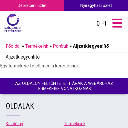
Debreceni üzlet
Nyíregyházi üzlet
0
Ft
Főoldal
»
Termékeink
»
Porárúk
»
Aljzatkiegyenlítő
Aljzatkiegyenlítő
Egy termék se felelt meg a keresésnek.
AZ OLDALON FELTÜNTETETT ÁRAK A WEBÁRUHÁZ
TERMÉKEIRE VONATKOZNAK!
OLDALAK
Kezdőlap
Termékeink