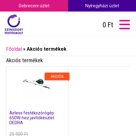
Debreceni üzlet
Nyíregyházi üzlet
0
Ft
Főoldal
»
Akciós termékek
Akciós termékek
AKCIÓS
Airless festékszórógép
650W-hez javítókészlet
DEDRA
25 900
Ft