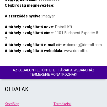
Cégbíróság megnevezése:
A szerződés nyelve:
magyar
A tárhely-szolgáltató neve:
Dotroll Kft.
A tárhely-szolgáltató címe:
1101 Budapest Expo tér 5-
7.
A tárhely-szolgáltató e-mail címe:
domreg@dotroll.com
A tárhely-szolgáltató weboldala:
www.dotroll.hu
AZ OLDALON FELTÜNTETETT ÁRAK A WEBÁRUHÁZ
TERMÉKEIRE VONATKOZNAK!
OLDALAK
Kezdőlap
Termékeink