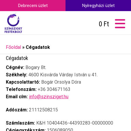
Debreceni üzlet
Nyíregyházi üzlet
0
Ft
Főoldal
»
Cégadatok
Cégadatok
Cégnév:
Bogary Bt.
Székhely:
4600 Kisvárda Várday István u 41.
Kapcsolattartó:
Bogár Orsolya Dóra
Telefonszám:
+36 304671163
Email cím:
info@szinsziget.hu
Adószám:
21112508215
Számlaszám:
K&H 10404436-44393283-00000000
Cégjegyzékszám:
1506089050