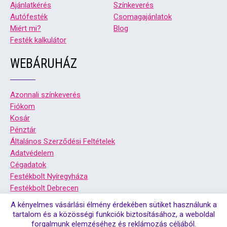
Ajánlatkérés
Színkeverés
Autófesték
Csomagajánlatok
Miért mi?
Blog
Festék kalkulátor
WEBÁRUHÁZ
Azonnali színkeverés
Fiókom
Kosár
Pénztár
Általános Szerződési Feltételek
Adatvédelem
Cégadatok
Festékbolt Nyíregyháza
Festékbolt Debrecen
A kényelmes vásárlási élmény érdekében sütiket használunk a
tartalom és a közösségi funkciók biztosításához, a weboldal
forgalmunk elemzéséhez és reklámozás céljából.