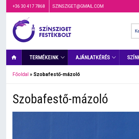
+36 30 417 7868
SZINSZIGET@GMAIL.COM
TERMÉKEINK
AJÁNLATKÉRÉS
SZÍN
Főoldal
»
Szobafestő-mázoló
Szobafestő-mázoló