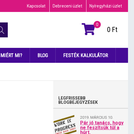
Kapcsolat
Debreceni üzlet
Nyíregyházi üzlet
0
0
Ft
MIÉRT MI?
BLOG
FESTÉK KALKULÁTOR
LEGFRISSEBB
BLOGBEJEGYZÉSEK
2019. MÁRCIUS 10.
Pár jó tanács, hogy
ne feszítsük túl a
húrt.