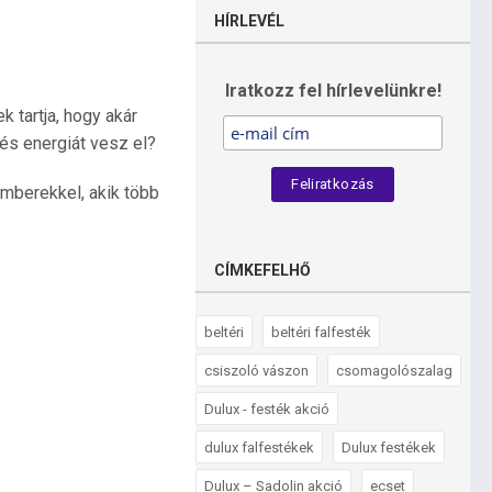
HÍRLEVÉL
Iratkozz fel hírlevelünkre!
 tartja, hogy akár
 és energiát vesz el?
mberekkel, akik több
CÍMKEFELHŐ
beltéri
beltéri falfesték
csiszoló vászon
csomagolószalag
Dulux - festék akció
dulux falfestékek
Dulux festékek
Dulux – Sadolin akció
ecset