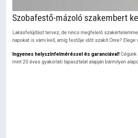
Szobafestő-mázoló szakembert ke
Lakásfelújítást tervez, de nincs megfelelő szakértelemme
napokat is várni kell, amíg festője időt szakít Önre? Elege 
Ingyenes helyszínfelméréssel és garanciával!
Cégünk 
mint 20 éves gyakorlati tapasztalat alapján bármilyen alapú