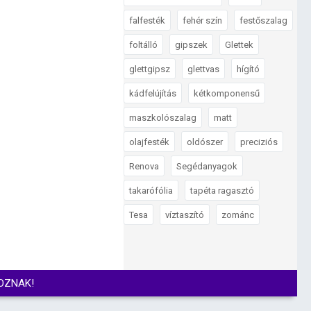
falfesték
fehér szín
festőszalag
foltálló
gipszek
Glettek
glettgipsz
glettvas
hígító
kádfelújítás
kétkomponensű
maszkolószalag
matt
olajfesték
oldószer
preciziós
Renova
Segédanyagok
takarófólia
tapéta ragasztó
Tesa
víztaszító
zománc
OZNAK!