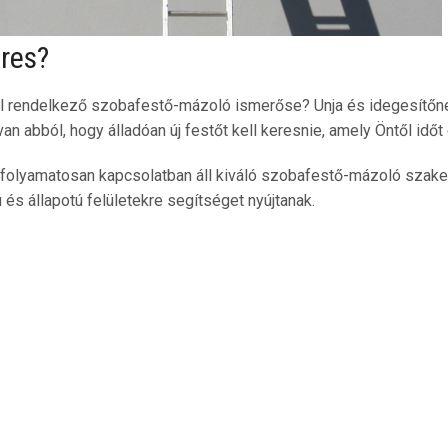
res?
l rendelkező szobafestő-mázoló ismerőse? Unja és idegesítőnek
van abból, hogy álladóan új festőt kell keresnie, amely Öntől időt
folyamatosan kapcsolatban áll kiváló szobafestő-mázoló szake
 és állapotú felületekre segítséget nyújtanak.