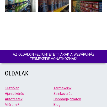
AZ OLDALON FELTÜNTETETT ÁRAK A WEBÁRUHÁZ
TERMÉKEIRE VONATKOZNAK!
OLDALAK
Kezdőlap
Termékeink
Ajánlatkérés
Színkeverés
Autófesték
Csomagajánlatok
Miért mi?
Blog