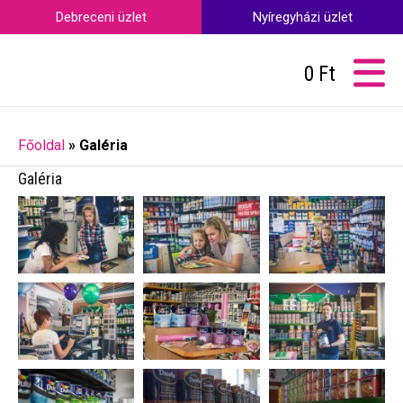
Debreceni üzlet
Nyíregyházi üzlet
0
Ft
Főoldal
»
Galéria
Galéria