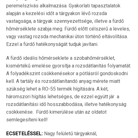
peremelszívás alkalmazása. Gyakorlati tapasztalatok
alapján a kezelési időt a tárgyakon lévő rozsda
vastagsága, a tárgyak szennyezettsége, illetve a fürdő
hőmérséklete szabja meg. Fürdő előtt célszerű a leveles,
vagy vastag rozsda mechanikai úton történő eltávolítása.
Ezzel a fürdő hatékonyságát tudjuk javítani.
A fürdő ideális hőmérseklete a szobahőmérséklet,
kismértékű emelése gyorsítja a rozsdátlanítás folyamatát.
A folyadékszint csökkenésekor a pótlásról gondoskodni
kell. A tartály és rozsdátlanítandó anyag mérete miatt
szükség lehet a RO-55 termék hígítására. A két,
háromszori hígítás lehetséges, de ezzel együtt jár a
rozsdátlanítási idő hosszabbodása, illetve hatékonyság
csökkenése. Fürdő kimerülése után az oldatot
semlegesíteni kell!
ECSETELÉSSEL:
Nagy felületű tárgyaknál,