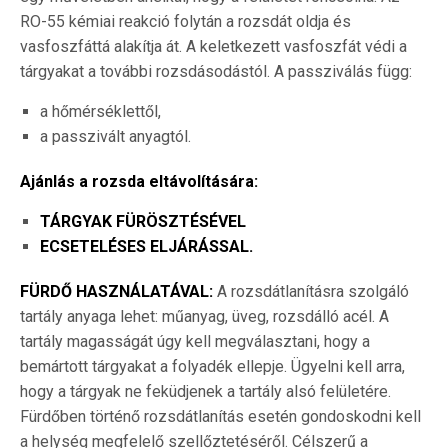
RO-55 kémiai reakció folytán a rozsdát oldja és
vasfoszfáttá alakítja át. A keletkezett vasfoszfát védi a
tárgyakat a további rozsdásodástól. A passziválás függ:
a hőmérséklettől,
a passzivált anyagtól.
Ajánlás a rozsda eltávolítására:
TÁRGYAK FÜRÖSZTÉSÉVEL
ECSETELÉSES ELJÁRÁSSAL.
FÜRDŐ HASZNÁLATÁVAL:
A rozsdátlanításra szolgáló
tartály anyaga lehet: műanyag, üveg, rozsdálló acél. A
tartály magasságát úgy kell megválasztani, hogy a
bemártott tárgyakat a folyadék ellepje. Ügyelni kell arra,
hogy a tárgyak ne feküdjenek a tartály alsó felületére.
Fürdőben történő rozsdátlanítás esetén gondoskodni kell
a helység megfelelő szellőztetéséről. Célszerű a