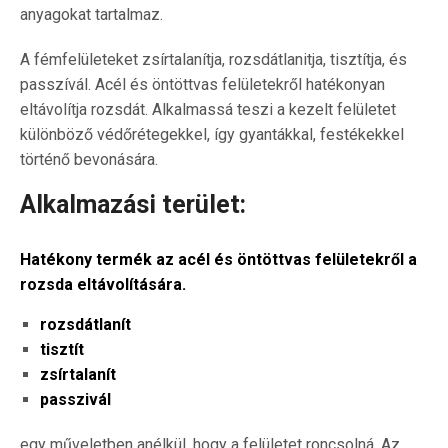
anyagokat tartalmaz.
A fémfelületeket zsírtalanítja, rozsdátlanitja, tisztítja, és
passzívál. Acél és öntöttvas felületekről hatékonyan
eltávolítja rozsdát. Alkalmassá teszi a kezelt felületet
különböző védőrétegekkel, így gyantákkal, festékekkel
történő bevonására.
Alkalmazási terület:
Hatékony termék az acél és öntöttvas felületekről a
rozsda eltávolítására.
rozsdátlanít
tisztít
zsírtalanít
passzivál
egy műveletben anélkül, hogy a felületet roncsolná. Az