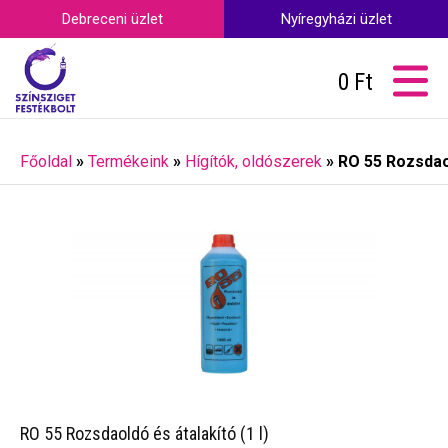
Debreceni üzlet
Nyíregyházi üzlet
0
Ft
Főoldal
»
Termékeink
»
Hígítók, oldószerek
»
RO 55 Rozsdaol
RO 55 Rozsdaoldó és átalakító (1 l)