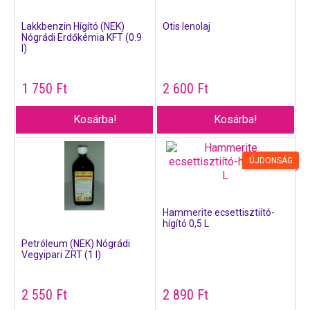
Lakkbenzin Hígító (NEK)
Otis lenolaj
Nógrádi Erdőkémia KFT (0.9
l)
1 750
Ft
2 600
Ft
Kosárba!
Kosárba!
ÚJDONSÁG
Hammerite ecsettisztiító-
hígító 0,5 L
Petróleum (NEK) Nógrádi
Vegyipari ZRT (1 l)
2 550
Ft
2 890
Ft