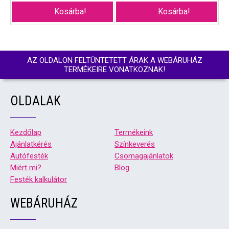
Kosárba!
Kosárba!
AZ OLDALON FELTÜNTETETT ÁRAK A WEBÁRUHÁZ
TERMÉKEIRE VONATKOZNAK!
OLDALAK
Kezdőlap
Termékeink
Ajánlatkérés
Színkeverés
Autófesték
Csomagajánlatok
Miért mi?
Blog
Festék kalkulátor
WEBÁRUHÁZ