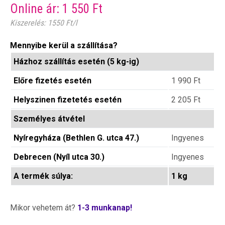
Online ár:
1 550
Ft
Kiszerelés: 1550 Ft/l
Mennyibe kerül a szállítása?
Házhoz szállítás esetén (5 kg-ig)
Előre fizetés esetén
1 990
Ft
Helyszinen fizetetés esetén
2 205
Ft
Személyes átvétel
Nyíregyháza (Bethlen G. utca 47.)
Ingyenes
Debrecen (Nyíl utca 30.)
Ingyenes
A termék súlya:
1 kg
Mikor vehetem át?
1-3 munkanap!