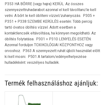
P353 HA BŐRRE (vagy hajra) KERÜL: Az összes
szennyezettruhadarabot azonnal el kell távolítani/le kell
vetni. A bőrt le kell öblíteni vízzel/zuhanyozás.  P305 +
P351 + P338 SZEMBE KERÜLÉS esetén: Több percig
tartó óvatos öblítés vízzel. Adott esetben a
kontaktlencsék eltávolítása, ha könnyen megoldható. Az
öblítés folytatása.  P301 + P310 LENYELÉS ESETÉN:
Azonnal forduljon TOXIKOLÓGIAI KÖZPONTHOZ vagy
orvoshoz.  P363 A szennyezett ruhát újbóli használat előtt
ki kell mosni.  P501 A tartalom/edényelhelyezése
hulladékként: veszélyes hulladék.
Termék felhasználáshoz ajánljuk: