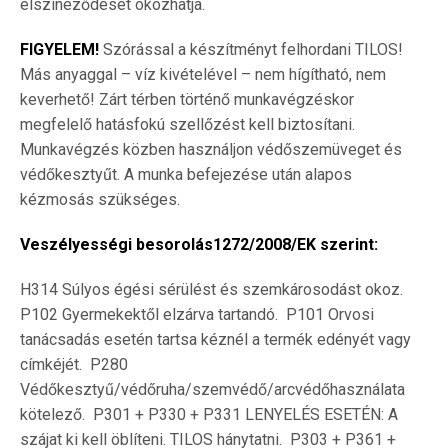
elszíneződését okozhatja.
FIGYELEM!
Szórással a készítményt felhordani TILOS!
Más anyaggal – víz kivételével – nem hígítható, nem
keverhető! Zárt térben történő munkavégzéskor
megfelelő hatásfokú szellőzést kell biztosítani.
Munkavégzés közben használjon védőszemüveget és
védőkesztyűt. A munka befejezése után alapos
kézmosás szükséges.
Veszélyességi besorolás1272/2008/EK szerint:
H314 Súlyos égési sérülést és szemkárosodást okoz. 
P102 Gyermekektől elzárva tartandó.  P101 Orvosi
tanácsadás esetén tartsa kéznél a termék edényét vagy
címkéjét.  P280
Védőkesztyű/védőruha/szemvédő/arcvédőhasználata
kötelező.  P301 + P330 + P331 LENYELÉS ESETÉN: A
szájat ki kell öblíteni. TILOS hánytatni.  P303 + P361 +