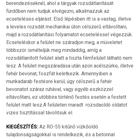
berendezéseknél, ahol a tárgyak rozsdátlanítását
fürdőben nem tudjuk elvégezni, alkalmazzuk az
ecseteléses eljárást. Első lépésben itt is a vastag, illetve
a leveles rozsdát mechanikai úton célszerű eltávolítani,
majd a rozsdátlanítási folyamatot ecseteléssel végezzük.
Ecseteléskor a felület ne száradjon meg, a müveletet
többször ismételjük meg mindaddig, amíg a
rozsdátlanított felület alatt a tiszta fémfelület látható nem
lesz. A felület megszáradása után azon acélszürke, illetve
fehér bevonat, foszfát keletkezik. Amennyiben a
munkadarab festésre kerül, úgy célszerű a fehér
bevonatot száraz ruhával, vagy egyéb eszközzel
eltávolítani, ez utóbbira történő festés esetén a festett
felület matt lesz.A felületen maradt rozsdaoldó oldatot
vizes tisztítással távolitsuk el.
KIEGÉSZÍTÉS:
Az RO-55 kitűnő
vízkőoldó
tulajdonságságokkal is
rendelkezik, és a betonnal