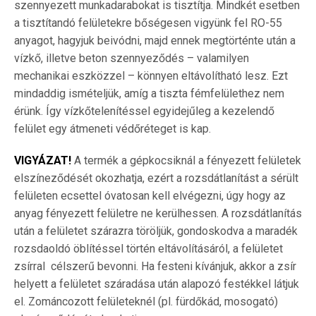
szennyezett munkadarabokat is tisztítja. Mindkét esetben
a tisztítandó felületekre bőségesen vigyünk fel RO-55
anyagot, hagyjuk beivódni, majd ennek megtörténte után a
vízkő, illetve beton szennyeződés – valamilyen
mechanikai eszközzel – könnyen eltávolítható lesz. Ezt
mindaddig ismételjük, amíg a tiszta fémfelülethez nem
érünk. Így vízkőtelenítéssel egyidejűleg a kezelendő
felület egy átmeneti védőréteget is kap.
VIGYÁZAT!
A termék a gépkocsiknál a fényezett felületek
elszíneződését okozhatja, ezért a rozsdátlanítást a sérült
felületen ecsettel óvatosan kell elvégezni, úgy hogy az
anyag fényezett felületre ne kerülhessen. A rozsdátlanítás
után a felületet szárazra töröljük, gondoskodva a maradék
rozsdaoldó öblítéssel történ eltávolításáról, a felületet
zsírral célszerű bevonni. Ha festeni kívánjuk, akkor a zsír
helyett a felületet száradása után alapozó festékkel látjuk
el. Zománcozott felületeknél (pl. fürdőkád, mosogató)