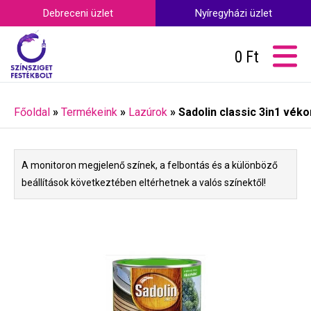
Debreceni üzlet
Nyíregyházi üzlet
0
Ft
Főoldal
»
Termékeink
»
Lazúrok
»
Sadolin classic 3in1 vékon
A monitoron megjelenő színek, a felbontás és a különböző
beállítások következtében eltérhetnek a valós színektől!