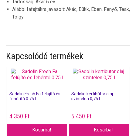
Tartósság: Akár 6 év
Alábbi fafajtákra javasolt: Akác, Bükk, Ében, Fenyő, Teak,
Tölgy
Kapcsolódó termékek
Sadolin Fresh Fa felújító és
Sadolin kertibútor olaj
fehérítő 0.75 l
színtelen 0,75 l
4 350
Ft
5 450
Ft
Kosárba!
Kosárba!