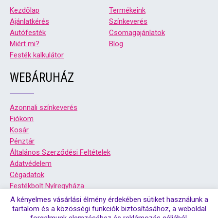
Kezdőlap
Termékeink
Ajánlatkérés
Színkeverés
Autófesték
Csomagajánlatok
Miért mi?
Blog
Festék kalkulátor
WEBÁRUHÁZ
Azonnali színkeverés
Fiókom
Kosár
Pénztár
Általános Szerződési Feltételek
Adatvédelem
Cégadatok
Festékbolt Nyíregyháza
Festékbolt Debrecen
A kényelmes vásárlási élmény érdekében sütiket használunk a
tartalom és a közösségi funkciók biztosításához, a weboldal
forgalmunk elemzéséhez és reklámozás céljából.