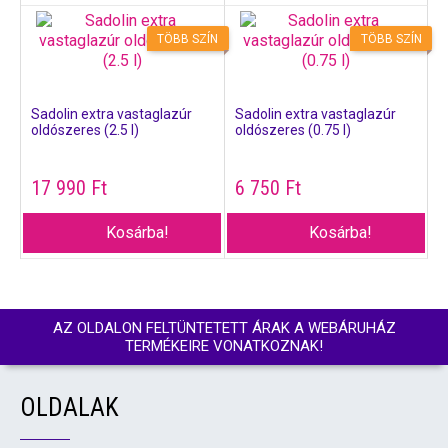
TÖBB SZÍN
TÖBB SZÍN
Sadolin extra vastaglazúr
Sadolin extra vastaglazúr
oldószeres (2.5 l)
oldószeres (0.75 l)
17 990
Ft
6 750
Ft
Kosárba!
Kosárba!
AZ OLDALON FELTÜNTETETT ÁRAK A WEBÁRUHÁZ
TERMÉKEIRE VONATKOZNAK!
OLDALAK