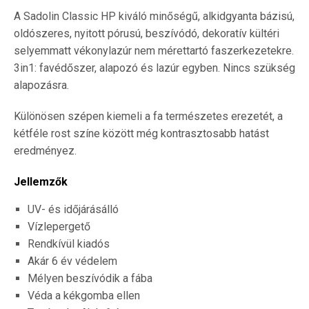
A Sadolin Classic HP kiváló minőségű, alkidgyanta bázisú,
oldószeres, nyitott pórusú, beszívódó, dekoratív kültéri
selyemmatt vékonylazúr nem mérettartó faszerkezetekre.
3in1: favédőszer, alapozó és lazúr egyben. Nincs szükség
alapozásra.
Különösen szépen kiemeli a fa természetes erezetét, a
kétféle rost színe között még kontrasztosabb hatást
eredményez.
Jellemzők
UV- és időjárásálló
Vízlepergető
Rendkívül kiadós
Akár 6 év védelem
Mélyen beszívódik a fába
Véda a kékgomba ellen