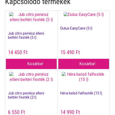
Kapcsolódó termékek
Dulux EasyCare (5 l)
Jub citro penész elleni
beltéri festék (5 l)
14 450
Ft
15 490
Ft
Kosárba!
Kosárba!
Jub citro penész elleni
Héra belső falfesték (15 l)
beltéri festék (2 l)
6 550
Ft
14 990
Ft