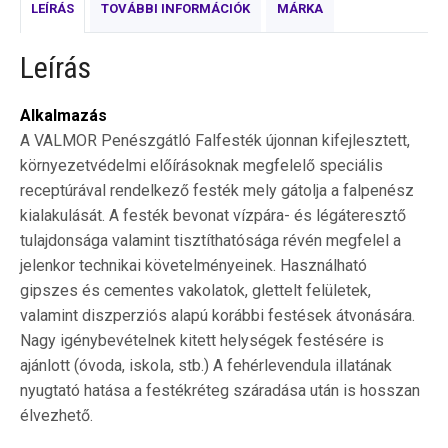
LEÍRÁS
TOVÁBBI INFORMÁCIÓK
MÁRKA
Leírás
Alkalmazás
A VALMOR Penészgátló Falfesték újonnan kifejlesztett,
környezetvédelmi előírásoknak megfelelő speciális
receptúrával rendelkező festék mely gátolja a falpenész
kialakulását. A festék bevonat vízpára- és légáteresztő
tulajdonsága valamint tisztíthatósága révén megfelel a
jelenkor technikai követelményeinek. Használható
gipszes és cementes vakolatok, glettelt felületek,
valamint diszperziós alapú korábbi festések átvonására.
Nagy igénybevételnek kitett helységek festésére is
ajánlott (óvoda, iskola, stb.) A fehérlevendula illatának
nyugtató hatása a festékréteg száradása után is hosszan
élvezhető.