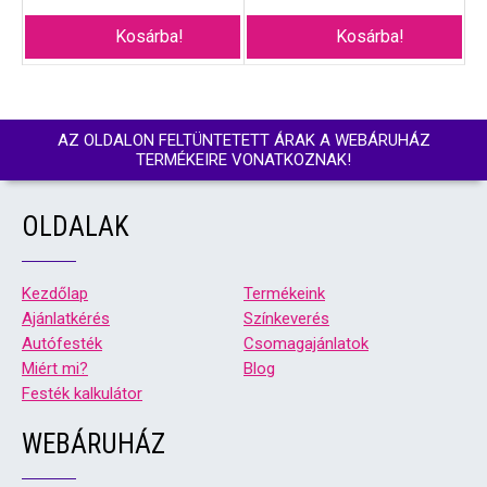
Kosárba!
Kosárba!
AZ OLDALON FELTÜNTETETT ÁRAK A WEBÁRUHÁZ
TERMÉKEIRE VONATKOZNAK!
OLDALAK
Kezdőlap
Termékeink
Ajánlatkérés
Színkeverés
Autófesték
Csomagajánlatok
Miért mi?
Blog
Festék kalkulátor
WEBÁRUHÁZ