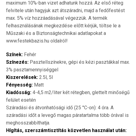
maximum 10%-ban vizet adhatunk hozzá. Az első réteg
felvitele után hagyjuk azt átszáradni, majd a fedőfestést
max. 5% víz hozzáadásával végezzük. A termék
felhasználásának megkezdése előtt kérjük, töltse le a
Műszaki és a Biztonságtechnikai adatlapokat a
www.festekbazis.hu oldalról!
Színek:
Fehér
Színezés:
Pasztellszínekre, gépi és kézi pasztákkal max.
3% pasztamennyiséggel
Kiszerelések:
2.5l, 5l
Fényesség:
Matt
Kiadósság:
4-4,5 m2/liter két rétegben, glettelt minőségű
felület esetén
Száradási és átvonhatósági idő (25 °C-on): 4 óra. A
száradási időt a levegő magas páratartalma több órával is
meghosszabbíthatja.
Hígítás, szerszámtisztítás közvetlen használat után: