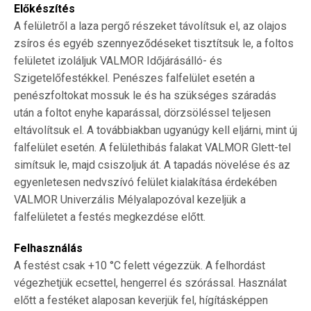
Előkészítés
A felületről a laza pergő részeket távolítsuk el, az olajos
zsíros és egyéb szennyeződéseket tisztítsuk le, a foltos
felületet izoláljuk VALMOR Időjárásálló- és
Szigetelőfestékkel. Penészes falfelület esetén a
penészfoltokat mossuk le és ha szükséges száradás
után a foltot enyhe kaparással, dörzsöléssel teljesen
eltávolítsuk el. A továbbiakban ugyanúgy kell eljárni, mint új
falfelület esetén. A felülethibás falakat VALMOR Glett-tel
simítsuk le, majd csiszoljuk át. A tapadás növelése és az
egyenletesen nedvszívó felület kialakítása érdekében
VALMOR Univerzális Mélyalapozóval kezeljük a
falfelületet a festés megkezdése előtt.
Felhasználás
A festést csak +10 °C felett végezzük. A felhordást
végezhetjük ecsettel, hengerrel és szórással. Használat
előtt a festéket alaposan keverjük fel, hígításképpen