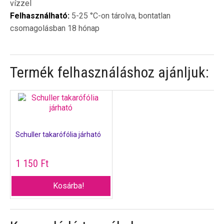
vízzel
Felhasználható:
5-25 °C-on tárolva, bontatlan
csomagolásban 18 hónap
Termék felhasználáshoz ajánljuk:
Schuller takarófólia járható
1 150
Ft
Kosárba!