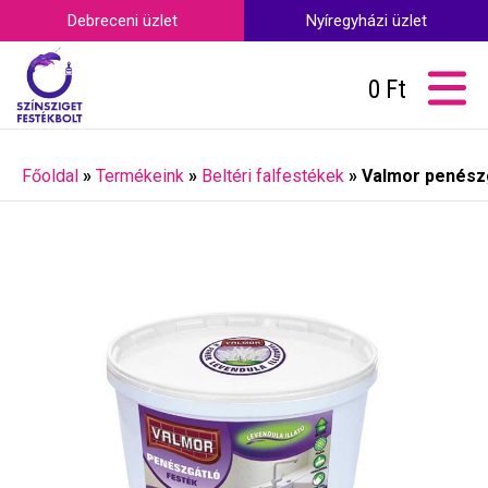
Debreceni üzlet
Nyíregyházi üzlet
0
Ft
Főoldal
»
Termékeink
»
Beltéri falfestékek
»
Valmor penészgá