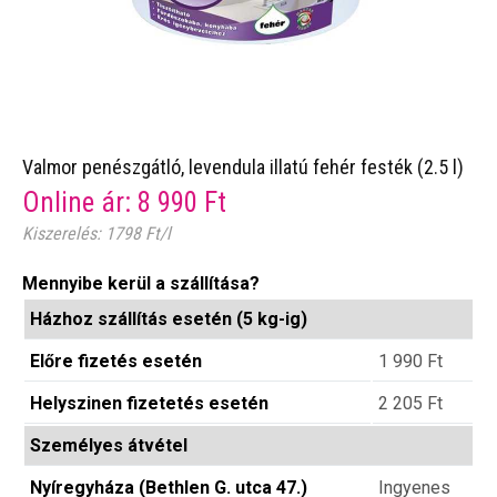
Valmor penészgátló, levendula illatú fehér festék (2.5 l)
Online ár:
8 990
Ft
Kiszerelés: 1798 Ft/l
Mennyibe kerül a szállítása?
Házhoz szállítás esetén (5 kg-ig)
Előre fizetés esetén
1 990
Ft
Helyszinen fizetetés esetén
2 205
Ft
Személyes átvétel
Nyíregyháza (Bethlen G. utca 47.)
Ingyenes