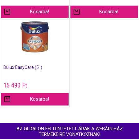
Kosárba!
Kosárba!
Dulux EasyCare (5 l)
15 490
Ft
Kosárba!
AZ OLDALON FELTÜNTETETT ÁRAK A WEBÁRUHÁZ
TERMÉKEIRE VONATKOZNAK!