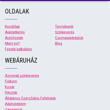
OLDALAK
Kezdőlap
Termékeink
Ajánlatkérés
Színkeverés
Autófesték
Csomagajánlatok
Miért mi?
Blog
Festék kalkulátor
WEBÁRUHÁZ
Azonnali színkeverés
Fiókom
Kosár
Pénztár
Általános Szerződési Feltételek
Adatvédelem
Cégadatok