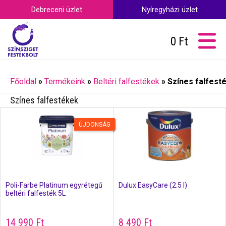
Debreceni üzlet
Nyíregyházi üzlet
0
Ft
Főoldal
»
Termékeink
»
Beltéri falfestékek
»
Színes falfest
Színes falfestékek
ÚJDONSÁG
Poli-Farbe Platinum egyrétegű
Dulux EasyCare (2.5 l)
beltéri falfesték 5L
14 990
Ft
8 490
Ft