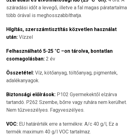
száradási időt a levegő, illetve a fal magas páratartalma
több órával is meghosszabbíthatja.
Hígítás, szerszámtisztítás közvetlen használat
után:
Vízzel
Felhasználható 5-25 °C –on tárolva, bontatlan
csomagolásban:
2 év
Összetétel:
Víz, kötőanyag, töltőanyag, pigmentek,
adalékanyagok.
Biztonsági előírások:
P102 Gyermekektől elzárva
tartandó. P262 Szembe, bőrre vagy ruhára nem kerülhet.
Nem tűzveszélyes. Fagyveszélyes.
VOC:
EU határérték erre a termékre: A/c 40 g/l, Ez a
termék maximum 40 g/l VOC tartalmaz.