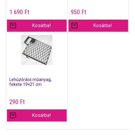
1 690
Ft
950
Ft
Kosárba!
Kosárba!
Lehúzórács műanyag,
fekete 19×21 cm
290
Ft
Kosárba!