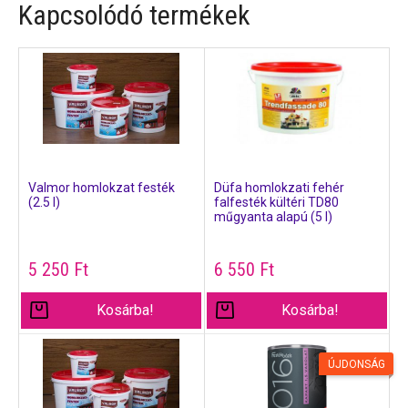
Kapcsolódó termékek
Valmor homlokzat festék
Düfa homlokzati fehér
(2.5 l)
falfesték kültéri TD80
műgyanta alapú (5 l)
5 250
Ft
6 550
Ft
Kosárba!
Kosárba!
ÚJDONSÁG