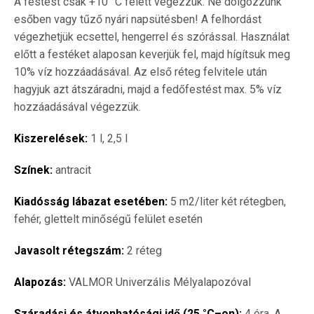
A festést csak +10 °C felett végezzük. Ne dolgozzunk
esőben vagy tűző nyári napsütésben! A felhordást
végezhetjük ecsettel, hengerrel és szórással. Használat
előtt a festéket alaposan keverjük fel, majd hígítsuk meg
10% víz hozzáadásával. Az első réteg felvitele után
hagyjuk azt átszáradni, majd a fedőfestést max. 5% víz
hozzáadásával végezzük.
Kiszerelések:
1 l, 2,5 l
Színek:
antracit
Kiadósság lábazat esetében:
5 m2/liter két rétegben,
fehér, glettelt minőségű felület esetén
Javasolt rétegszám:
2 réteg
Alapozás:
VALMOR Univerzális Mélyalapozóval
Száradási és átvonhatósági idő (25 °C–on):
4 óra. A