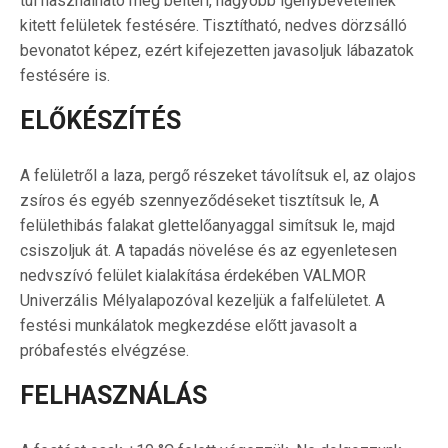
túl használható még beltéri, nagyobb igénybevételnek
kitett felületek festésére. Tisztítható, nedves dörzsálló
bevonatot képez, ezért kifejezetten javasoljuk lábazatok
festésére is.
ELŐKÉSZÍTÉS
A felületről a laza, pergő részeket távolítsuk el, az olajos
zsíros és egyéb szennyeződéseket tisztítsuk le, A
felülethibás falakat glettelőanyaggal simítsuk le, majd
csiszoljuk át. A tapadás növelése és az egyenletesen
nedvszívó felület kialakítása érdekében VALMOR
Univerzális Mélyalapozóval kezeljük a falfelületet. A
festési munkálatok megkezdése előtt javasolt a
próbafestés elvégzése.
FELHASZNÁLÁS