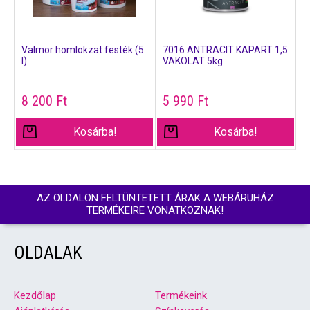
Valmor homlokzat festék (5
7016 ANTRACIT KAPART 1,5
l)
VAKOLAT 5kg
8 200
Ft
5 990
Ft
Kosárba!
Kosárba!
AZ OLDALON FELTÜNTETETT ÁRAK A WEBÁRUHÁZ
TERMÉKEIRE VONATKOZNAK!
OLDALAK
Kezdőlap
Termékeink