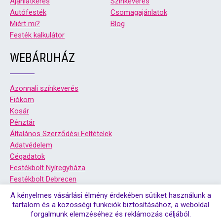
Ajánlatkérés
Színkeverés
Autófesték
Csomagajánlatok
Miért mi?
Blog
Festék kalkulátor
WEBÁRUHÁZ
Azonnali színkeverés
Fiókom
Kosár
Pénztár
Általános Szerződési Feltételek
Adatvédelem
Cégadatok
Festékbolt Nyíregyháza
Festékbolt Debrecen
A kényelmes vásárlási élmény érdekében sütiket használunk a
tartalom és a közösségi funkciók biztosításához, a weboldal
forgalmunk elemzéséhez és reklámozás céljából.