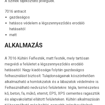
A színek tájékoztató jellegűek.
7016 antracit
gazdaságos
hatásos védelem a légszennyeződés erodáló
hatásaitól
matt
ALKALMAZÁS
A 7016 Kültéri Falfesték, matt festék, mely tartósan
megvédi a felületet a légszennyeződés erodáló
hatásaitól. Nagy kiadóssága folytán gazdaságos
felhasználást biztosít. Tulajdonságainak köszönhetően
alkalmazható a homlokzatok és a lábazatok védelmére is.
Felhasználható nedvszívó felületekre: tégla, természetes
kő, beton, fa, műkő, eternit, EPS, XPS cementes ragasztók
és alapvakolattal ellátott felületeken. Kültéri alkalmazásán