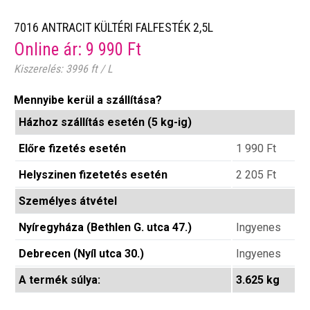
7016 ANTRACIT KÜLTÉRI FALFESTÉK 2,5L
Online ár:
9 990
Ft
Kiszerelés: 3996 ft / L
Mennyibe kerül a szállítása?
Házhoz szállítás esetén (5 kg-ig)
Előre fizetés esetén
1 990
Ft
Helyszinen fizetetés esetén
2 205
Ft
Személyes átvétel
Nyíregyháza (Bethlen G. utca 47.)
Ingyenes
Debrecen (Nyíl utca 30.)
Ingyenes
A termék súlya:
3.625 kg