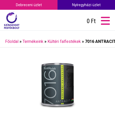
Debreceni üzlet
Nyíregyházi üzlet
0
Ft
Főoldal
»
Termékeink
»
Kültéri falfestékek
»
7016 ANTRACIT