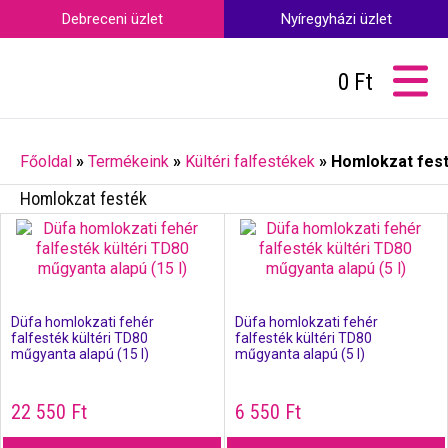
Debreceni üzlet
Nyíregyházi üzlet
0
Ft
Főoldal
»
Termékeink
»
Kültéri falfestékek
»
Homlokzat fes
Homlokzat festék
Düfa homlokzati fehér
Düfa homlokzati fehér
falfesték kültéri TD80
falfesték kültéri TD80
műgyanta alapú (15 l)
műgyanta alapú (5 l)
22 550
Ft
6 550
Ft