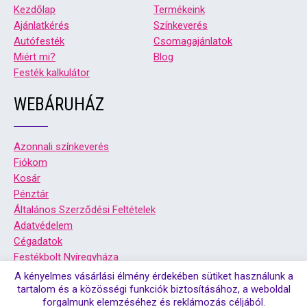
Kezdőlap
Termékeink
Ajánlatkérés
Színkeverés
Autófesték
Csomagajánlatok
Miért mi?
Blog
Festék kalkulátor
WEBÁRUHÁZ
Azonnali színkeverés
Fiókom
Kosár
Pénztár
Általános Szerződési Feltételek
Adatvédelem
Cégadatok
Festékbolt Nyíregyháza
Festékbolt Debrecen
A kényelmes vásárlási élmény érdekében sütiket használunk a
tartalom és a közösségi funkciók biztosításához, a weboldal
forgalmunk elemzéséhez és reklámozás céljából.