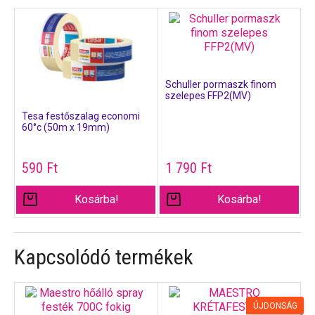
Schuller pormaszk finom
szelepes FFP2(MV)
Tesa festőszalag economi
60°c (50m x 19mm)
590
Ft
1 790
Ft
Kosárba!
Kosárba!
Kapcsolódó termékek
ÚJDONSÁG