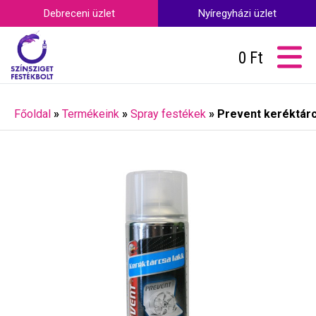
Debreceni üzlet
Nyíregyházi üzlet
0
Ft
Főoldal
»
Termékeink
»
Spray festékek
»
Prevent keréktárc