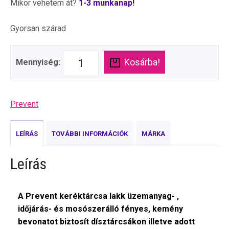
Mikor vehetem át?
1-3 munkanap!
Gyorsan szárad
Kosárba!
Mennyiség:
Prevent
LEÍRÁS
TOVÁBBI INFORMÁCIÓK
MÁRKA
Leírás
A Prevent keréktárcsa lakk üzemanyag- ,
időjárás- és mosószerálló fényes, kemény
bevonatot biztosít dísztárcsákon illetve adott