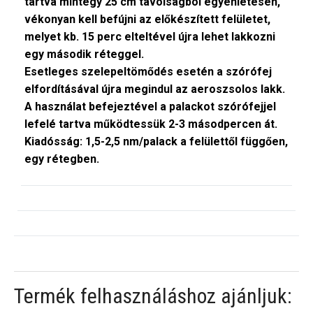
tartva mintegy 25 cm távolságból egyenletesen,
vékonyan kell befújni az előkészített felületet,
melyet kb. 15 perc elteltével újra lehet lakkozni
egy második réteggel.
Esetleges szelepeltömődés esetén a szórófej
elfordításával újra megindul az aeroszsolos lakk.
A használat befejeztével a palackot szórófejjel
lefelé tartva működtessük 2-3 másodpercen át.
Kiadósság: 1,5-2,5 nm/palack a felülettől függően,
egy rétegben.
Termék felhasználáshoz ajánljuk: