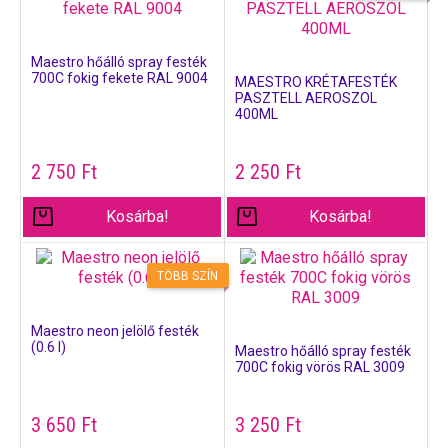
Maestro hőálló spray festék
700C fokig fekete RAL 9004
MAESTRO KRÉTAFESTÉK
PASZTELL AEROSZOL
400ML
2 750
Ft
2 250
Ft
Kosárba!
Kosárba!
TÖBB SZÍN
Maestro neon jelölő festék
(0.6 l)
Maestro hőálló spray festék
700C fokig vörös RAL 3009
3 650
Ft
3 250
Ft