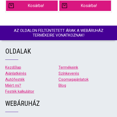
Kosárba!
Kosárba!
AZ OLDALON FELTÜNTETETT ÁRAK A WEBÁRUHÁZ
TERMÉKEIRE VONATKOZNAK!
OLDALAK
Kezdőlap
Termékeink
Ajánlatkérés
Színkeverés
Autófesték
Csomagajánlatok
Miért mi?
Blog
Festék kalkulátor
WEBÁRUHÁZ