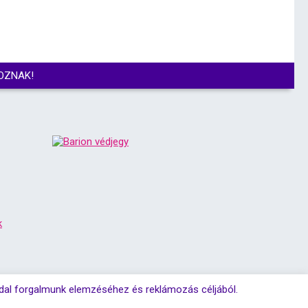
OZNAK!
k
ldal forgalmunk elemzéséhez és reklámozás céljából.