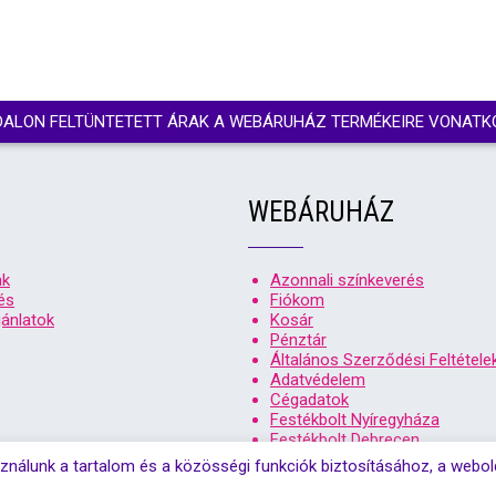
DALON FELTÜNTETETT ÁRAK A WEBÁRUHÁZ TERMÉKEIRE VONATK
WEBÁRUHÁZ
nk
Azonnali színkeverés
és
Fiókom
ánlatok
Kosár
Pénztár
Általános Szerződési Feltétele
Adatvédelem
Cégadatok
Festékbolt Nyíregyháza
Festékbolt Debrecen
ználunk a tartalom és a közösségi funkciók biztosításához, a webo