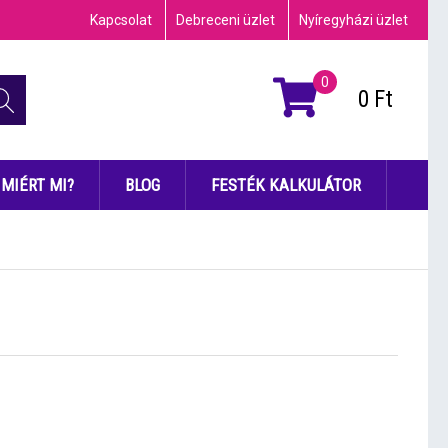
Kapcsolat
Debreceni üzlet
Nyíregyházi üzlet
0
0
Ft
MIÉRT MI?
BLOG
FESTÉK KALKULÁTOR