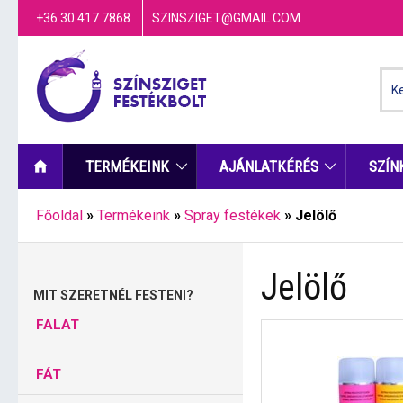
+36 30 417 7868
SZINSZIGET@GMAIL.COM
TERMÉKEINK
AJÁNLATKÉRÉS
SZÍN
Főoldal
»
Termékeink
»
Spray festékek
»
Jelölő
Jelölő
MIT SZERETNÉL FESTENI?
FALAT
FÁT