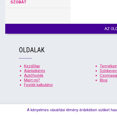
SZOBÁT
AZ OL
OLDALAK
Kezdőlap
Termékei
Ajánlatkérés
Színkever
Autófesték
Csomagaj
Miért mi?
Blog
Festék kalkulátor
A kényelmes vásárlási élmény érdekében sütiket has