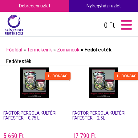
Debreceni üzlet
Nyíregyházi üzlet
0
Ft
Főoldal
»
Termékeink
»
Zománcok
»
Fedőfesték
Fedőfesték
ÚJDONSÁG
ÚJDONSÁG
FACTOR PERGOLA KÜLTÉRI
FACTOR PERGOLA KÜLTÉRI
FAFESTÉK – 0,75 L
FAFESTÉK – 2,5L
5 650
Ft
17 790
Ft