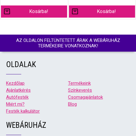
Kosárba!
Kosárba!
AZ OLDALON FELTÜNTETETT ÁRAK A WEBÁRUHÁZ
TERMÉKEIRE VONATKOZNAK!
OLDALAK
Kezdőlap
Termékeink
Ajánlatkérés
Színkeverés
Autófesték
Csomagajánlatok
Miért mi?
Blog
Festék kalkulátor
WEBÁRUHÁZ