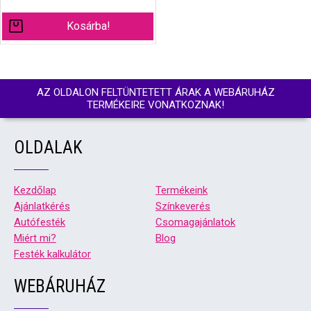
Kosárba!
AZ OLDALON FELTÜNTETETT ÁRAK A WEBÁRUHÁZ
TERMÉKEIRE VONATKOZNAK!
OLDALAK
Kezdőlap
Termékeink
Ajánlatkérés
Színkeverés
Autófesték
Csomagajánlatok
Miért mi?
Blog
Festék kalkulátor
WEBÁRUHÁZ