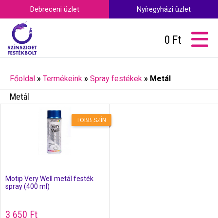
Debreceni üzlet
Nyíregyházi üzlet
0
Ft
Főoldal
»
Termékeink
»
Spray festékek
»
Metál
Metál
TÖBB SZÍN
Motip Very Well metál festék
spray (400 ml)
3 650
Ft