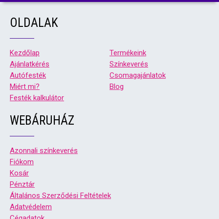
OLDALAK
Kezdőlap
Termékeink
Ajánlatkérés
Színkeverés
Autófesték
Csomagajánlatok
Miért mi?
Blog
Festék kalkulátor
WEBÁRUHÁZ
Azonnali színkeverés
Fiókom
Kosár
Pénztár
Általános Szerződési Feltételek
Adatvédelem
Cégadatok