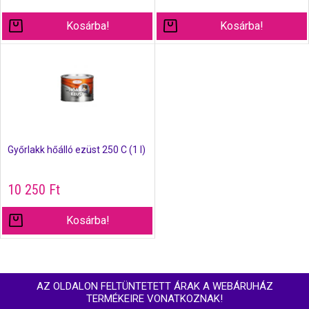
Kosárba!
Kosárba!
Győrlakk hőálló ezüst 250 C (1 l)
10 250
Ft
Kosárba!
AZ OLDALON FELTÜNTETETT ÁRAK A WEBÁRUHÁZ
TERMÉKEIRE VONATKOZNAK!