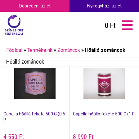
Debreceni üzlet
Nyíregyházi üzlet
0
Ft
Főoldal
»
Termékeink
»
Zománcok
»
Hőálló zománcok
Hőálló zománcok
Capella hőálló fekete 500 C (0.5
Capella hőálló fekete 500 C (1 l)
l)
4 550
Ft
8 990
Ft