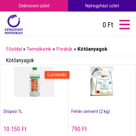
Debreceni üzlet
Nyíregyházi üzlet
0
Ft
Főoldal
»
Termékeink
»
Porárúk
»
Kötőanyagok
Kötőanyagok
ÚJDONSÁG
Stopsó 1L
Fehér cement (2 kg)
10 150
Ft
790
Ft