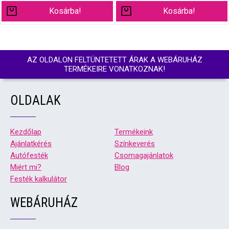
Kosárba!
Kosárba!
AZ OLDALON FELTÜNTETETT ÁRAK A WEBÁRUHÁZ
TERMÉKEIRE VONATKOZNAK!
OLDALAK
Kezdőlap
Termékeink
Ajánlatkérés
Színkeverés
Autófesték
Csomagajánlatok
Miért mi?
Blog
Festék kalkulátor
WEBÁRUHÁZ