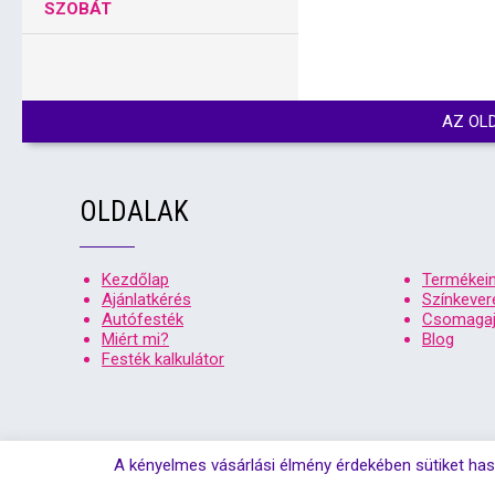
SZOBÁT
AZ OL
OLDALAK
Kezdőlap
Termékei
Ajánlatkérés
Színkever
Autófesték
Csomagaj
Miért mi?
Blog
Festék kalkulátor
A kényelmes vásárlási élmény érdekében sütiket has