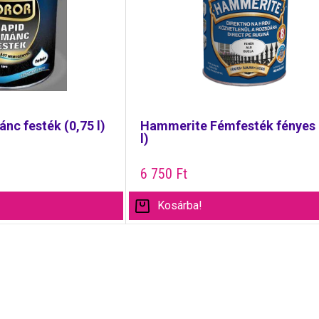
nc festék (0,75 l)
Hammerite Fémfesték fényes 
l)
6 750
Ft
Kosárba!