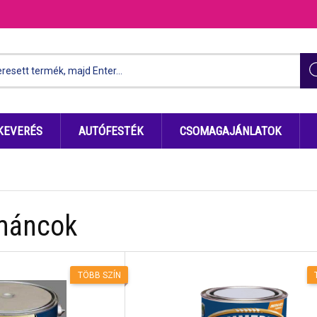
KEVERÉS
AUTÓFESTÉK
CSOMAGAJÁNLATOK
ománcok
TÖBB SZÍN