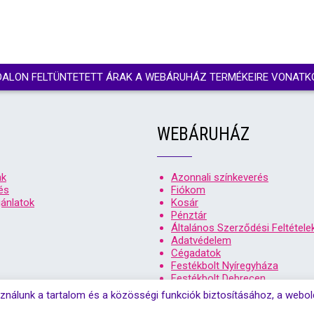
DALON FELTÜNTETETT ÁRAK A WEBÁRUHÁZ TERMÉKEIRE VONATK
WEBÁRUHÁZ
nk
Azonnali színkeverés
és
Fiókom
ánlatok
Kosár
Pénztár
Általános Szerződési Feltétele
Adatvédelem
Cégadatok
Festékbolt Nyíregyháza
Festékbolt Debrecen
ználunk a tartalom és a közösségi funkciók biztosításához, a webo