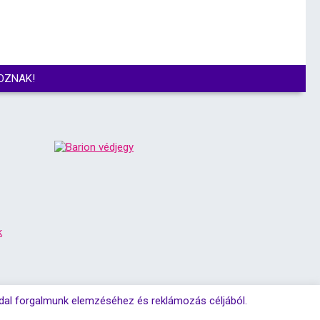
OZNAK!
k
ldal forgalmunk elemzéséhez és reklámozás céljából.