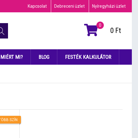
Kapcsolat
Debreceni üzlet
Nyíregyházi üzlet
0
0
Ft
MIÉRT MI?
BLOG
FESTÉK KALKULÁTOR
TÖBB SZÍN