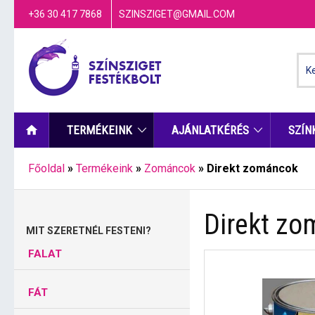
+36 30 417 7868
SZINSZIGET@GMAIL.COM
TERMÉKEINK
AJÁNLATKÉRÉS
SZÍN
Főoldal
»
Termékeink
»
Zománcok
»
Direkt zománcok
Direkt z
MIT SZERETNÉL FESTENI?
FALAT
FÁT