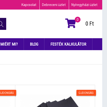
Kapcsolat
Debreceni üzlet
Nyíregyházi üzlet
0
0
Ft
MIÉRT MI?
BLOG
FESTÉK KALKULÁTOR
ÚJDONSÁG
ÚJDONSÁG