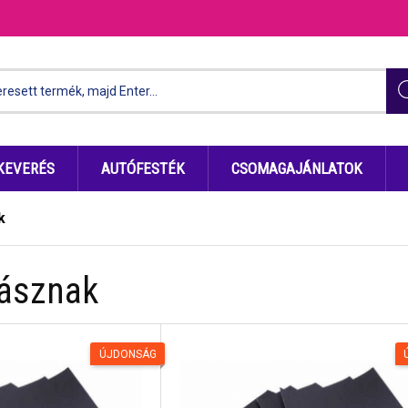
KEVERÉS
AUTÓFESTÉK
CSOMAGAJÁNLATOK
k
vásznak
ÚJDONSÁG