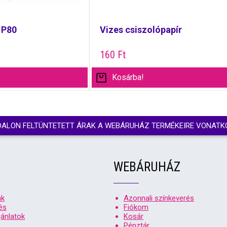
 P80
Vizes csiszolópapír
160
Ft
Kosárba!
DALON FELTÜNTETETT ÁRAK A WEBÁRUHÁZ TERMÉKEIRE VONATK
WEBÁRUHÁZ
nk
Azonnali színkeverés
és
Fiókom
ánlatok
Kosár
Pénztár