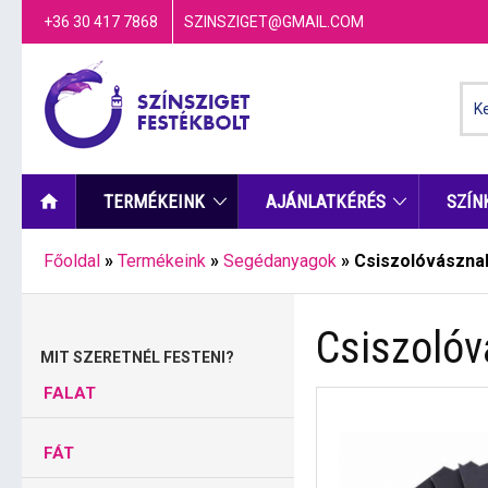
+36 30 417 7868
SZINSZIGET@GMAIL.COM
TERMÉKEINK
AJÁNLATKÉRÉS
SZÍN
Főoldal
»
Termékeink
»
Segédanyagok
»
Csiszolóvászna
Csiszoló
MIT SZERETNÉL FESTENI?
FALAT
FÁT