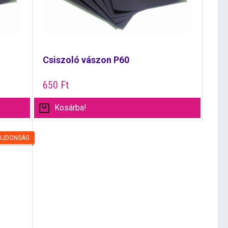
Csiszoló vászon P60
650
Ft
Kosárba!
ÚJDONSÁG