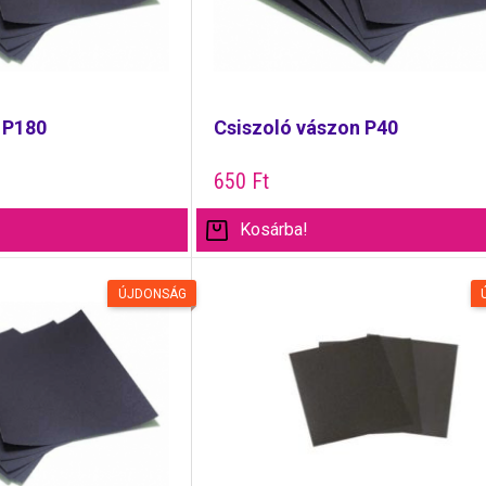
 P180
Csiszoló vászon P40
650
Ft
Kosárba!
ÚJDONSÁG