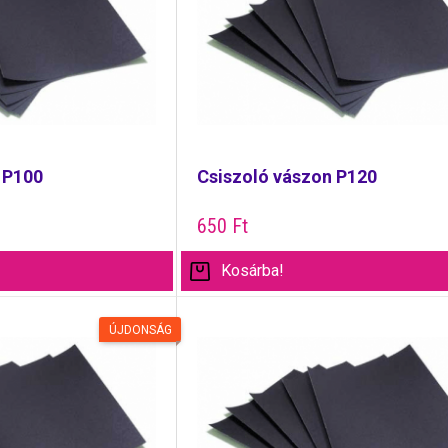
 P100
Csiszoló vászon P120
650
Ft
Kosárba!
ÚJDONSÁG