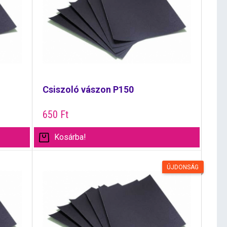
Csiszoló vászon P150
650
Ft
Kosárba!
ÚJDONSÁG