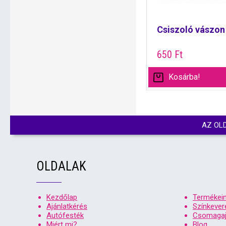
Csiszoló vászon
650
Ft
Kosárba!
AZ OL
OLDALAK
Kezdőlap
Termékei
Ajánlatkérés
Színkever
Autófesték
Csomagaj
Miért mi?
Blog