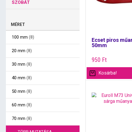
SZOBÁT
MÉRET
100 mm
(8)
Ecset piros műa
50mm
20 mm
(8)
950
Ft
30 mm
(8)
Kosárba!
40 mm
(8)
50 mm
(8)
60 mm
(8)
70 mm
(8)