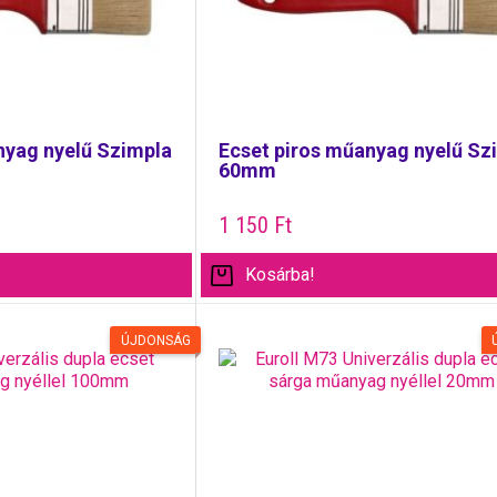
nyag nyelű Szimpla
Ecset piros műanyag nyelű Sz
60mm
1 150
Ft
Kosárba!
ÚJDONSÁG