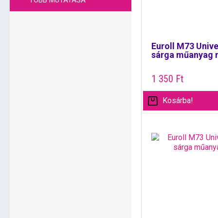
TÖBB MUTATÁSA
Euroll M73 Unive
sárga műanyag 
1 350
Ft
Kosárba!