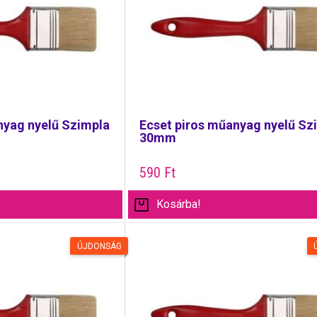
nyag nyelű Szimpla
Ecset piros műanyag nyelű Sz
30mm
590
Ft
Kosárba!
ÚJDONSÁG