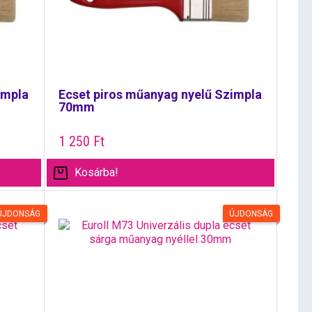
impla
Ecset piros műanyag nyelű Szimpla
70mm
1 250
Ft
Kosárba!
ÚJDONSÁG
ÚJDONSÁG