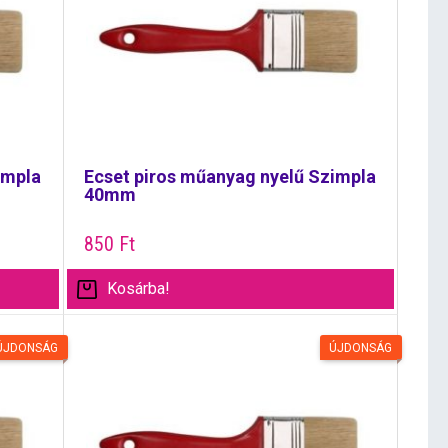
impla
Ecset piros műanyag nyelű Szimpla
40mm
850
Ft
Kosárba!
ÚJDONSÁG
ÚJDONSÁG