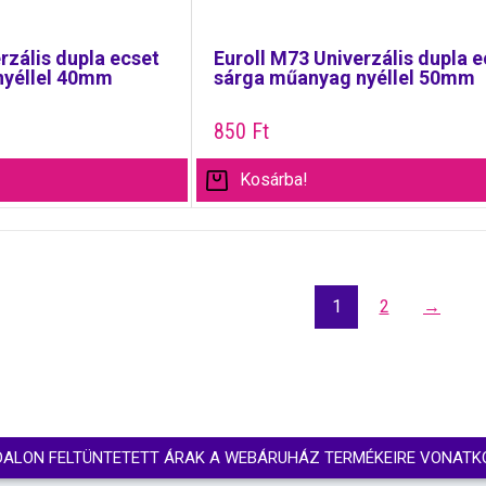
rzális dupla ecset
Euroll M73 Univerzális dupla e
nyéllel 40mm
sárga műanyag nyéllel 50mm
850
Ft
Kosárba!
1
2
→
DALON FELTÜNTETETT ÁRAK A WEBÁRUHÁZ TERMÉKEIRE VONATK