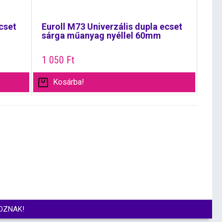
cset
Euroll M73 Univerzális dupla ecset
sárga műanyag nyéllel 60mm
1 050
Ft
Kosárba!
OZNAK!