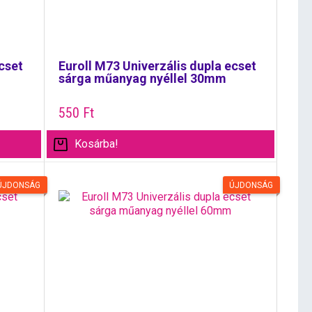
cset
Euroll M73 Univerzális dupla ecset
sárga műanyag nyéllel 30mm
550
Ft
Kosárba!
ÚJDONSÁG
ÚJDONSÁG