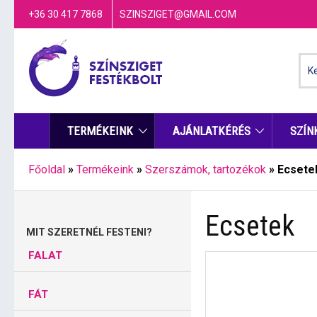
+36 30 417 7868
SZINSZIGET@GMAIL.COM
TERMÉKEINK
AJÁNLATKÉRÉS
SZÍN
Főoldal
»
Termékeink
»
Szerszámok, tartozékok
»
Ecsete
Ecsetek
MIT SZERETNÉL FESTENI?
FALAT
FÁT