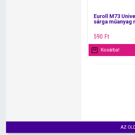
Euroll M73 Unive
sárga műanyag 
590
Ft
Kosárba!
AZ OL