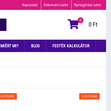
Kapcsolat
Debreceni üzlet
Nyíregyházi üzlet
0
0
Ft
MIÉRT MI?
BLOG
FESTÉK KALKULÁTOR
ÚJDONSÁG
ÚJDONSÁG