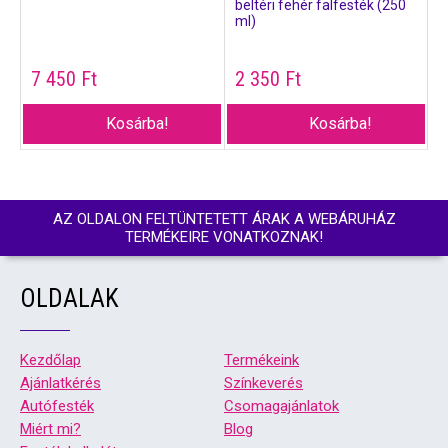
beltéri fehér falfesték (250
ml)
7 450
Ft
2 350
Ft
Kosárba!
Kosárba!
AZ OLDALON FELTÜNTETETT ÁRAK A WEBÁRUHÁZ
TERMÉKEIRE VONATKOZNAK!
OLDALAK
Kezdőlap
Termékeink
Ajánlatkérés
Színkeverés
Autófesték
Csomagajánlatok
Miért mi?
Blog