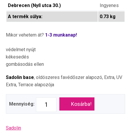
Debrecen (Nyíl utca 30.)
Ingyenes
A termék súlya:
0.73 kg
Mikor vehetem át?
1-3 munkanap!
védelmet nyújt
kékesedés
gombásodás ellen
Sadolin base
, oldószeres favédőszer alapozó, Extra, UV
Extra, Terrace alapozója
Kosárba!
Mennyiség:
Sadolin