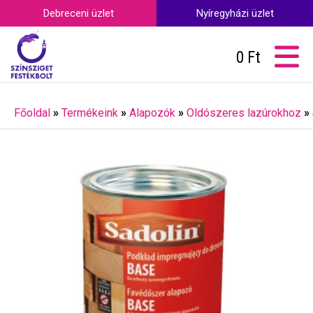
Debreceni üzlet
Nyíregyházi üzlet
0
Ft
Főoldal
»
Termékeink
»
Alapozók
»
Oldószeres lazúrokhoz
»