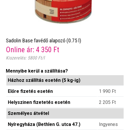
Sadolin Base favédő alapozó (0.75 l)
Online ár:
4 350
Ft
Kiszerelés: 5800 Ft/l
Mennyibe kerül a szállítása?
Házhoz szállítás esetén (5 kg-ig)
Előre fizetés esetén
1 990
Ft
Helyszinen fizetetés esetén
2 205
Ft
Személyes átvétel
Nyíregyháza (Bethlen G. utca 47.)
Ingyenes