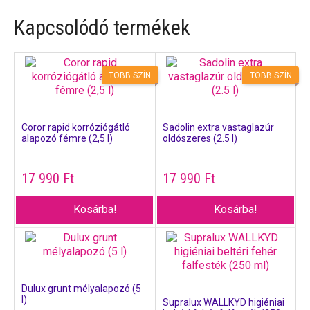
Kapcsolódó termékek
TÖBB SZÍN
TÖBB SZÍN
Coror rapid korróziógátló
Sadolin extra vastaglazúr
alapozó fémre (2,5 l)
oldószeres (2.5 l)
17 990
Ft
17 990
Ft
Kosárba!
Kosárba!
Dulux grunt mélyalapozó (5
l)
Supralux WALLKYD higiéniai