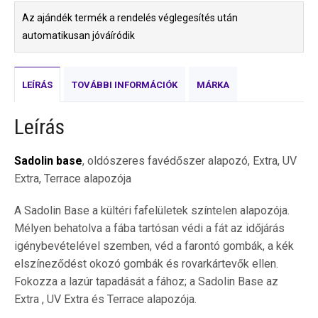
Az ajándék termék a rendelés véglegesítés után
automatikusan jóváíródik
LEÍRÁS
TOVÁBBI INFORMÁCIÓK
MÁRKA
Leírás
Sadolin base
, oldószeres favédőszer alapozó, Extra, UV
Extra, Terrace alapozója
A Sadolin Base a kültéri fafelületek színtelen alapozója.
Mélyen behatolva a fába tartósan védi a fát az időjárás
igénybevételével szemben, véd a farontó gombák, a kék
elszíneződést okozó gombák és rovarkártevők ellen.
Fokozza a lazúr tapadását a fához; a Sadolin Base az
Extra , UV Extra és Terrace alapozója.