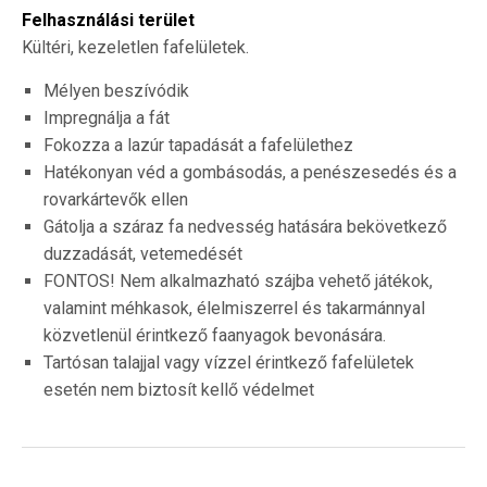
Felhasználási terület
Kültéri, kezeletlen fafelületek.
Mélyen beszívódik
Impregnálja a fát
Fokozza a lazúr tapadását a fafelülethez
Hatékonyan véd a gombásodás, a penészesedés és a
rovarkártevők ellen
Gátolja a száraz fa nedvesség hatására bekövetkező
duzzadását, vetemedését
FONTOS! Nem alkalmazható szájba vehető játékok,
valamint méhkasok, élelmiszerrel és takarmánnyal
közvetlenül érintkező faanyagok bevonására.
Tartósan talajjal vagy vízzel érintkező fafelületek
esetén nem biztosít kellő védelmet