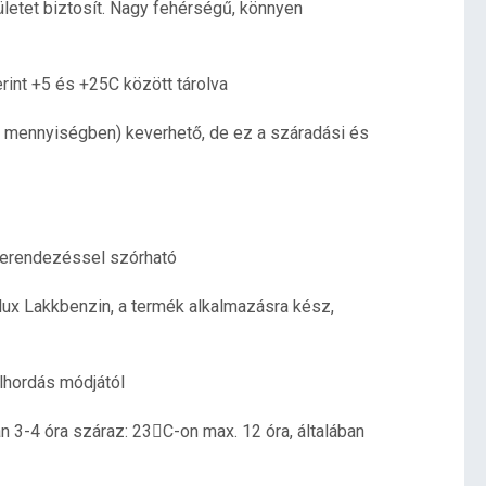
letet biztosít. Nagy fehérségű, könnyen
int +5 és +25C között tárolva
% mennyiségben) keverhető, de ez a száradási és
berendezéssel szórható
alux Lakkbenzin, a termék alkalmazásra kész,
elhordás módjától
an 3-4 óra száraz: 23C-on max. 12 óra, általában