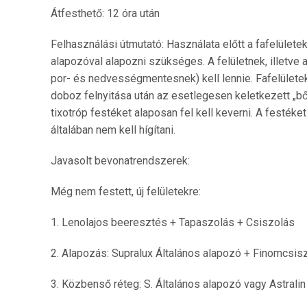
Átfesthető: 12 óra után
Felhasználási útmutató: Használata előtt a fafelülete
alapozóval alapozni szükséges. A felületnek, illetve a
por- és nedvességmentesnek) kell lennie. Fafelületek
doboz felnyitása után az esetlegesen keletkezett „bő
tixotróp festéket alaposan fel kell keverni. A festéke
általában nem kell hígítani.
Javasolt bevonatrendszerek:
Még nem festett, új felületekre:
1. Lenolajos beeresztés + Tapaszolás + Csiszolás
2. Alapozás: Supralux Általános alapozó + Finomcsis
3. Közbenső réteg: S. Általános alapozó vagy Astral