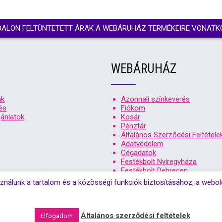
DALON FELTÜNTETETT ÁRAK A WEBÁRUHÁZ TERMÉKEIRE VONATK
WEBÁRUHÁZ
nk
Azonnali színkeverés
és
Fiókom
ánlatok
Kosár
Pénztár
Általános Szerződési Feltétele
Adatvédelem
Cégadatok
Festékbolt Nyíregyháza
Festékbolt Debrecen
ználunk a tartalom és a közösségi funkciók biztosításához, a webo
t 2026. Színsziget festékbolt debrecen, és nyíregyháza | Minden jog 
Általános szerződési feltételek
Elfogadom