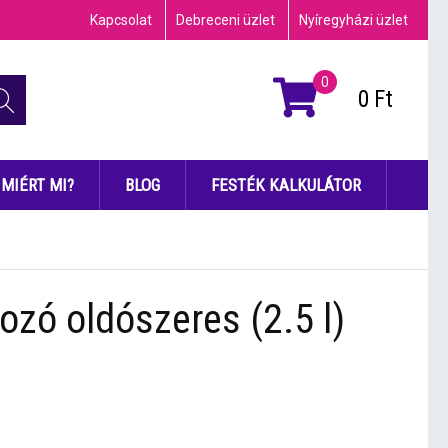
Kapcsolat
Debreceni üzlet
Nyíregyházi üzlet
0
0
Ft
MIÉRT MI?
BLOG
FESTÉK KALKULÁTOR
ozó oldószeres (2.5 l)