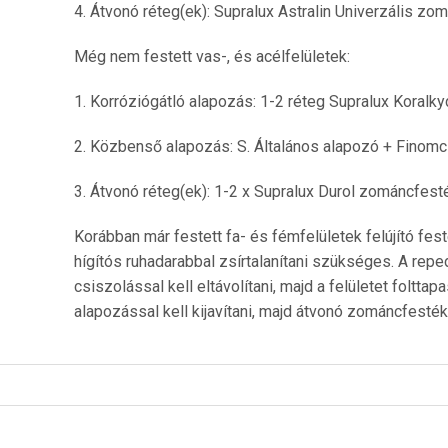
4. Átvonó réteg(ek): Supralux Astralin Univerzális zo
Még nem festett vas-, és acélfelületek:
1. Korróziógátló alapozás: 1-2 réteg Supralux Koralky
2. Közbenső alapozás: S. Általános alapozó + Finom
3. Átvonó réteg(ek): 1-2 x Supralux Durol zománcfest
Korábban már festett fa- és fémfelületek felújító fest
hígítós ruhadarabbal zsírtalanítani szükséges. A repe
csiszolással kell eltávolítani, majd a felületet folt
alapozással kell kijavítani, majd átvonó zománcfesték