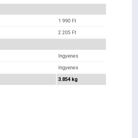
1 990
Ft
2 205
Ft
Ingyenes
Ingyenes
3.854 kg