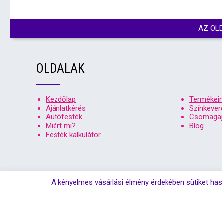
AZ OL
OLDALAK
Kezdőlap
Termékei
Ajánlatkérés
Színkever
Autófesték
Csomagaj
Miért mi?
Blog
Festék kalkulátor
A kényelmes vásárlási élmény érdekében sütiket has
© Copyrigh