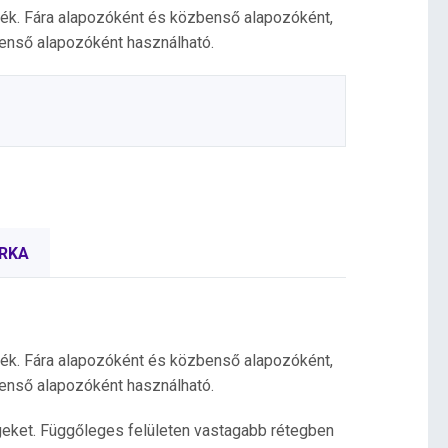
ték. Fára alapozóként és közbenső alapozóként,
benső alapozóként használható.
RKA
ték. Fára alapozóként és közbenső alapozóként,
benső alapozóként használható.
égeket. Függőleges felületen vastagabb rétegben