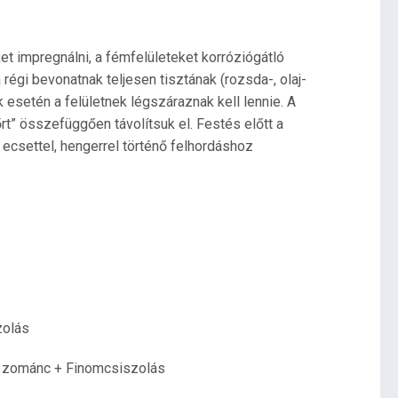
ket impregnálni, a fémfelületeket korróziógátló
 régi bevonatnak teljesen tisztának (rozsda-, olaj-
 esetén a felületnek légszáraznak kell lennie. A
rt” összefüggően távolítsuk el. Festés előtt a
t ecsettel, hengerrel történő felhordáshoz
zolás
in zománc + Finomcsiszolás