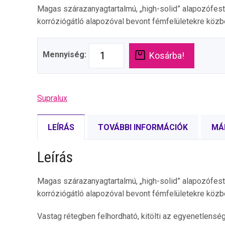
Magas szárazanyagtartalmú, „high-solid” alapozófes
korróziógátló alapozóval bevont fémfelületekre köz
Mennyiség:
Kosárba!
Supralux
LEÍRÁS
TOVÁBBI INFORMÁCIÓK
MÁ
Leírás
Magas szárazanyagtartalmú, „high-solid” alapozófes
korróziógátló alapozóval bevont fémfelületekre köz
Vastag rétegben felhordható, kitölti az egyenetlens