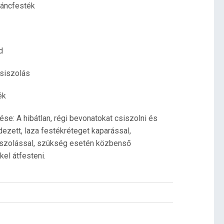
máncfesték
d
csiszolás
ék
ése: A hibátlan, régi bevonatokat csiszolni és
dezett, laza festékréteget kaparással,
tapaszolással, szükség esetén közbenső
kel átfesteni.