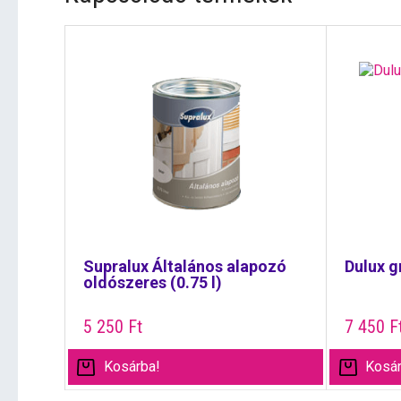
Supralux Általános alapozó
Dulux g
oldószeres (0.75 l)
5 250
Ft
7 450
F
Kosárba!
Kosár