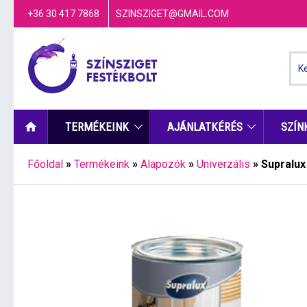
+36 30 417 7868
SZINSZIGET@GMAIL.COM
TERMÉKEINK
AJÁNLATKÉRÉS
SZÍN
Főoldal
»
Termékeink
»
Alapozók
»
Univerzális
»
Supralux