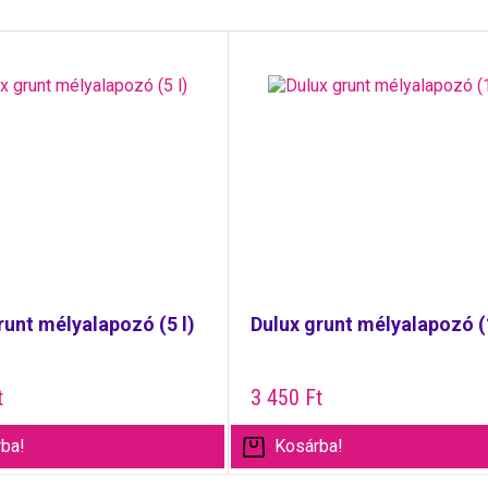
runt mélyalapozó (5 l)
Dulux grunt mélyalapozó (1
t
3 450
Ft
ba!
Kosárba!