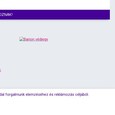
OZNAK!
k
ldal forgalmunk elemzéséhez és reklámozás céljából.
fenntartva!
Lapozás fel