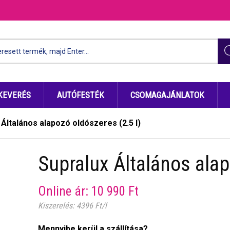
KEVERÉS
AUTÓFESTÉK
CSOMAGAJÁNLATOK
 Általános alapozó oldószeres (2.5 l)
Supralux Általános alap
Online ár:
10 990
Ft
Kiszerelés: 4396 Ft/l
Mennyibe kerül a szállítása?