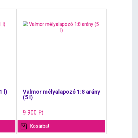
 l)
Valmor mélyalapozó 1:8 arány
(5 l)
9 900
Ft
Kosárba!