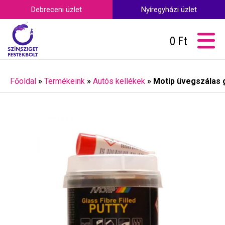
Debreceni üzlet
Nyíregyházi üzlet
0
Ft
Főoldal
»
Termékeink
»
Autós kellékek
»
Motip üvegszálas g