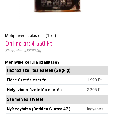
Motip üvegszálas gitt (1 kg)
Online ár:
4 550
Ft
Kiszerelés: 4550Ft/kg
Mennyibe kerül a szállítása?
Házhoz szállítás esetén (5 kg-ig)
Előre fizetés esetén
1 990
Ft
Helyszinen fizetetés esetén
2 205
Ft
Személyes átvétel
Nyíregyháza (Bethlen G. utca 47.)
Ingyenes