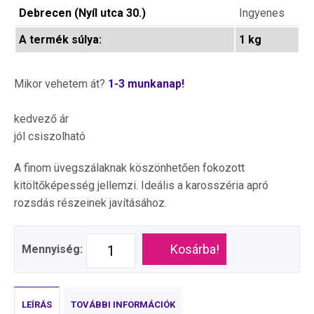
Debrecen (Nyíl utca 30.)
Ingyenes
A termék súlya:
1 kg
Mikor vehetem át?
1-3 munkanap!
kedvező ár
jól csiszolható
A finom üvegszálaknak köszönhetően fokozott
kitöltőképesség jellemzi. Ideális a karosszéria apró
rozsdás részeinek javításához.
Kosárba!
Mennyiség:
LEÍRÁS
TOVÁBBI INFORMÁCIÓK