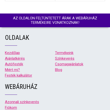
AZ OLDALON FELTÜNTETETT ÁRAK A WEBÁRUHÁZ
TERMÉKEIRE VONATKOZNAK!
OLDALAK
Kezdőlap
Termékeink
Ajánlatkérés
Színkeverés
Autófesték
Csomagajánlatok
Miért mi?
Blog
Festék kalkulátor
WEBÁRUHÁZ
Azonnali színkeverés
Fiókom