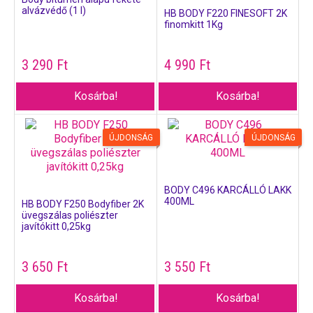
alvázvédő (1 l)
HB BODY F220 FINESOFT 2K
finomkitt 1Kg
3 290
Ft
4 990
Ft
Kosárba!
Kosárba!
ÚJDONSÁG
ÚJDONSÁG
BODY C496 KARCÁLLÓ LAKK
400ML
HB BODY F250 Bodyfiber 2K
üvegszálas poliészter
javítókitt 0,25kg
3 650
Ft
3 550
Ft
Kosárba!
Kosárba!