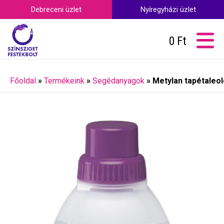
Debreceni üzlet
Nyíregyházi üzlet
0
Ft
Főoldal
»
Termékeink
»
Segédanyagok
»
Metylan tapétaleold