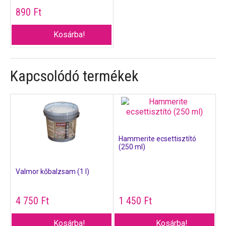
890
Ft
Kosárba!
Kapcsolódó termékek
Hammerite ecsettisztító
(250 ml)
Valmor kőbalzsam (1 l)
4 750
Ft
1 450
Ft
Kosárba!
Kosárba!