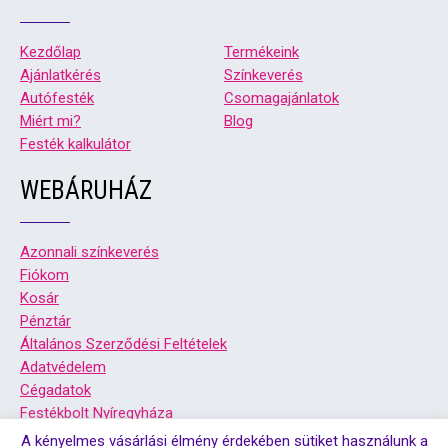
Kezdőlap
Termékeink
Ajánlatkérés
Színkeverés
Autófesték
Csomagajánlatok
Miért mi?
Blog
Festék kalkulátor
WEBÁRUHÁZ
Azonnali színkeverés
Fiókom
Kosár
Pénztár
Általános Szerződési Feltételek
Adatvédelem
Cégadatok
Festékbolt Nyíregyháza
Festékbolt Debrecen
A kényelmes vásárlási élmény érdekében sütiket használunk a