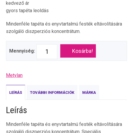
kedvező ár
gyors tapéta leoldás
Mindenféle tapéta és enyvtartalmú festék eltávolítására
szolgáló diszperziós koncentrátum.
Kosárba!
Mennyiség:
Metylan
LEÍRÁS
TOVÁBBI INFORMÁCIÓK
MÁRKA
Leírás
Mindenféle tapéta és enyvtartalmú festék eltávolítására
szolgáló diszperziós koncentrátum. Speciális