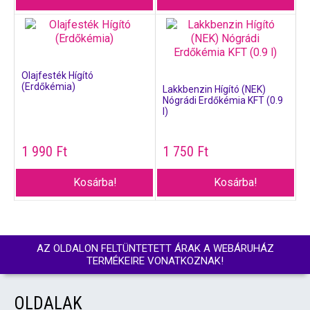
Olajfesték Hígító
(Erdőkémia)
Lakkbenzin Hígító (NEK)
Nógrádi Erdőkémia KFT (0.9
l)
1 990
Ft
1 750
Ft
Kosárba!
Kosárba!
AZ OLDALON FELTÜNTETETT ÁRAK A WEBÁRUHÁZ
TERMÉKEIRE VONATKOZNAK!
OLDALAK