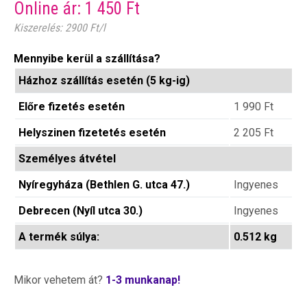
Online ár:
1 450
Ft
Kiszerelés: 2900 Ft/l
Mennyibe kerül a szállítása?
Házhoz szállítás esetén (5 kg-ig)
Előre fizetés esetén
1 990
Ft
Helyszinen fizetetés esetén
2 205
Ft
Személyes átvétel
Nyíregyháza (Bethlen G. utca 47.)
Ingyenes
Debrecen (Nyíl utca 30.)
Ingyenes
A termék súlya:
0.512 kg
Mikor vehetem át?
1-3 munkanap!