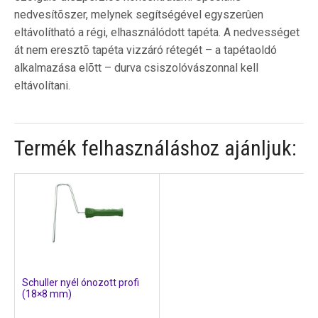
nedvesítõszer, melynek segítségével egyszerûen
eltávolítható a régi, elhasználódott tapéta. A nedvességet
át nem eresztõ tapéta vizzáró rétegét – a tapétaoldó
alkalmazása elõtt – durva csiszolóvászonnal kell
eltávolítani.
Termék felhasználáshoz ajánljuk:
Schuller nyél ónozott profi
(18×8 mm)