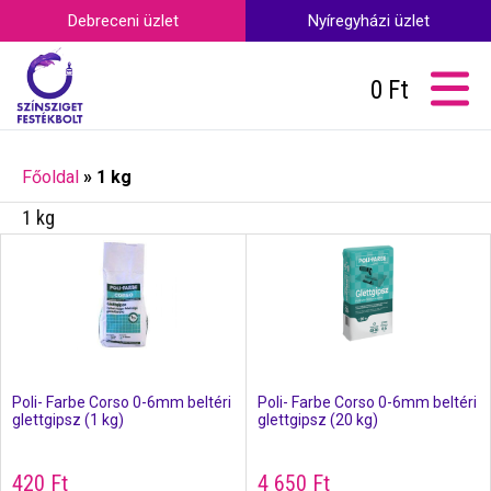
Debreceni üzlet
Nyíregyházi üzlet
0
Ft
Főoldal
»
1 kg
1 kg
Poli- Farbe Corso 0-6mm beltéri
Poli- Farbe Corso 0-6mm beltéri
glettgipsz (1 kg)
glettgipsz (20 kg)
420
Ft
4 650
Ft