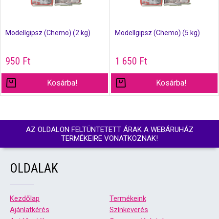
Modellgipsz (Chemo) (2 kg)
Modellgipsz (Chemo) (5 kg)
950
Ft
1 650
Ft
Kosárba!
Kosárba!
AZ OLDALON FELTÜNTETETT ÁRAK A WEBÁRUHÁZ
TERMÉKEIRE VONATKOZNAK!
OLDALAK
Kezdőlap
Termékeink
Ajánlatkérés
Színkeverés