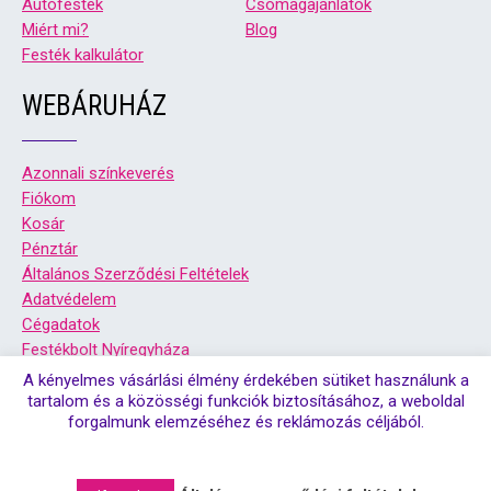
Autófesték
Csomagajánlatok
Miért mi?
Blog
Festék kalkulátor
WEBÁRUHÁZ
Azonnali színkeverés
Fiókom
Kosár
Pénztár
Általános Szerződési Feltételek
Adatvédelem
Cégadatok
Festékbolt Nyíregyháza
Festékbolt Debrecen
A kényelmes vásárlási élmény érdekében sütiket használunk a
tartalom és a közösségi funkciók biztosításához, a weboldal
forgalmunk elemzéséhez és reklámozás céljából.
© Copyright 2026. Színsziget festékbolt debrecen, és