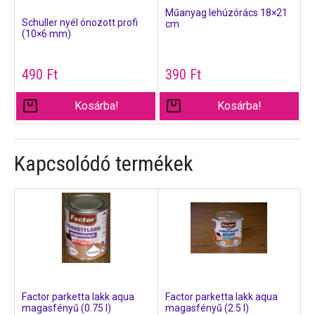
Műanyag lehúzórács 18×21
Schuller nyél ónozott profi
cm
(10×6 mm)
490
Ft
390
Ft
Kosárba!
Kosárba!
Kapcsolódó termékek
Factor parketta lakk aqua
Factor parketta lakk aqua
magasfényű (0.75 l)
magasfényű (2.5 l)