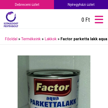
Debreceni üzlet
Nyíregyházi üzlet
0
Ft
Főoldal
»
Termékeink
»
Lakkok
»
Factor parketta lakk aqua