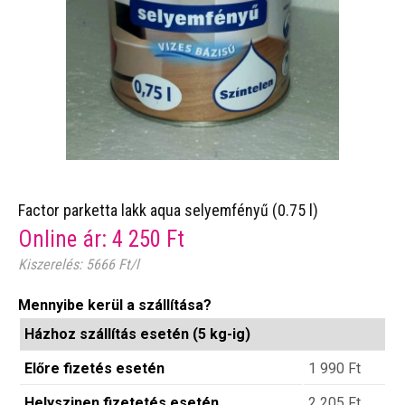
Factor parketta lakk aqua selyemfényű (0.75 l)
Online ár:
4 250
Ft
Kiszerelés: 5666 Ft/l
Mennyibe kerül a szállítása?
Házhoz szállítás esetén (5 kg-ig)
Előre fizetés esetén
1 990
Ft
Helyszinen fizetetés esetén
2 205
Ft