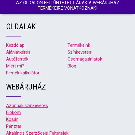
AZ OLDALON FELTÜNTETETT ÁRAK A WEBÁRUHÁZ
TERMÉKEIRE VONATKOZNAK!
OLDALAK
Kezdőlap
Termékeink
Ajánlatkérés
Színkeverés
Autófesték
Csomagajánlatok
Miért mi?
Blog
Festék kalkulátor
WEBÁRUHÁZ
Azonnali színkeverés
Fiókom
Kosár
Pénztár
Általános Szerződési Feltételek