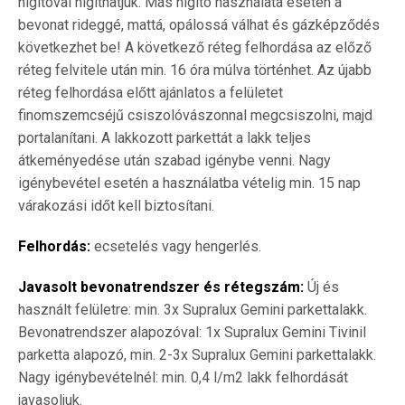
hígítóval hígíthatjuk. Más hígító használata esetén a
bevonat rideggé, mattá, opálossá válhat és gázképződés
következhet be! A következő réteg felhordása az előző
réteg felvitele után min. 16 óra múlva történhet. Az újabb
réteg felhordása előtt ajánlatos a felületet
finomszemcséjű csiszolóvászonnal megcsiszolni, majd
portalanítani. A lakkozott parkettát a lakk teljes
átkeményedése után szabad igénybe venni. Nagy
igénybevétel esetén a használatba vételig min. 15 nap
várakozási időt kell biztosítani.
Felhordás:
ecsetelés vagy hengerlés.
Javasolt bevonatrendszer és rétegszám:
Új és
használt felületre: min. 3x Supralux Gemini parkettalakk.
Bevonatrendszer alapozóval: 1x Supralux Gemini Tivinil
parketta alapozó, min. 2-3x Supralux Gemini parkettalakk.
Nagy igénybevételnél: min. 0,4 l/m2 lakk felhordását
javasoljuk.