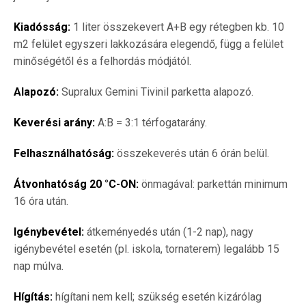
Kiadósság:
1 liter összekevert A+B egy rétegben kb. 10
m2 felület egyszeri lakkozására elegendő, függ a felület
minőségétől és a felhordás módjától.
Alapozó:
Supralux Gemini Tivinil parketta alapozó.
Keverési arány:
A:B = 3:1 térfogatarány.
Felhasználhatóság:
összekeverés után 6 órán belül.
Átvonhatóság 20 °C-ON:
önmagával: parkettán minimum
16 óra után.
Igénybevétel:
átkeményedés után (1-2 nap), nagy
igénybevétel esetén (pl. iskola, tornaterem) legalább 15
nap múlva.
Hígítás:
hígítani nem kell; szükség esetén kizárólag