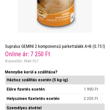
Supralux GEMINI 2 komponensű parkettalakk A+B (0.75 l)
Online ár:
7 250
Ft
Kiszerelés: 9666 Ft/l
Mennyibe kerül a szállítása?
Házhoz szállítás esetén (5 kg-ig)
Előre fizetés esetén
1 990
Ft
Helyszinen fizetetés esetén
2 205
Ft
Személyes átvétel