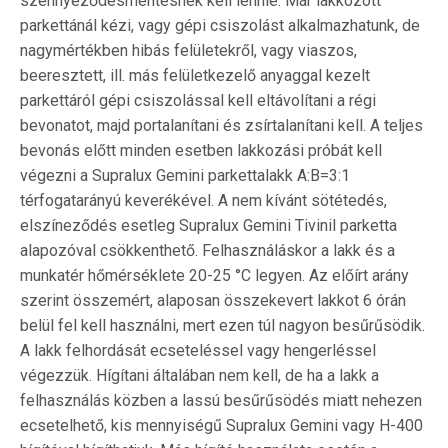
szennyeződésmentesnek kell lennie. Már lakkozott
parkettánál kézi, vagy gépi csiszolást alkalmazhatunk, de
nagymértékben hibás felületekről, vagy viaszos,
beeresztett, ill. más felületkezelő anyaggal kezelt
parkettáról gépi csiszolással kell eltávolítani a régi
bevonatot, majd portalanítani és zsírtalanítani kell. A teljes
bevonás előtt minden esetben lakkozási próbát kell
végezni a Supralux Gemini parkettalakk A:B=3:1
térfogatarányú keverékével. A nem kívánt sötétedés,
elszíneződés esetleg Supralux Gemini Tivinil parketta
alapozóval csökkenthető. Felhasználáskor a lakk és a
munkatér hőmérséklete 20-25 °C legyen. Az előírt arány
szerint összemért, alaposan összekevert lakkot 6 órán
belül fel kell használni, mert ezen túl nagyon besűrűsödik.
A lakk felhordását ecseteléssel vagy hengerléssel
végezzük. Hígítani általában nem kell, de ha a lakk a
felhasználás közben a lassú besűrűsödés miatt nehezen
ecsetelhető, kis mennyiségű Supralux Gemini vagy H-400