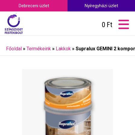
Debreceni üzlet
Nyíregyházi üzlet
0
Ft
Főoldal
»
Termékeink
»
Lakkok
»
Supralux GEMINI 2 kompon