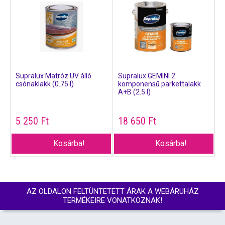
Supralux Matróz UV álló
Supralux GEMINI 2
csónaklakk (0.75 l)
komponensű parkettalakk
A+B (2.5 l)
5 250
Ft
18 650
Ft
Kosárba!
Kosárba!
AZ OLDALON FELTÜNTETETT ÁRAK A WEBÁRUHÁZ
TERMÉKEIRE VONATKOZNAK!