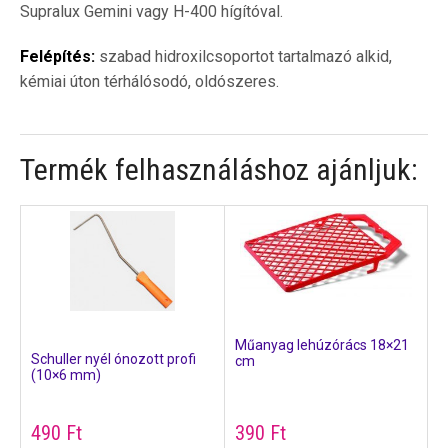
Supralux Gemini vagy H-400 hígítóval.
Felépítés:
szabad hidroxilcsoportot tartalmazó alkid,
kémiai úton térhálósodó, oldószeres.
Termék felhasználáshoz ajánljuk:
Műanyag lehúzórács 18×21
Schuller nyél ónozott profi
cm
(10×6 mm)
490
Ft
390
Ft