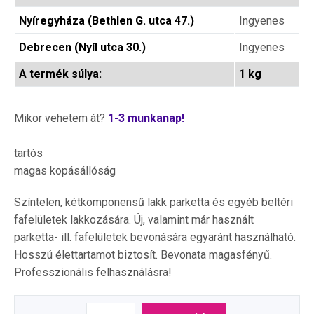
Nyíregyháza (Bethlen G. utca 47.)
Ingyenes
Debrecen (Nyíl utca 30.)
Ingyenes
A termék súlya:
1 kg
Mikor vehetem át?
1-3 munkanap!
tartós
magas kopásállóság
Színtelen, kétkomponensű lakk parketta és egyéb beltéri
fafelületek lakkozására. Új, valamint már használt
parketta- ill. fafelületek bevonására egyaránt használható.
Hosszú élettartamot biztosít. Bevonata magasfényű.
Professzionális felhasználásra!