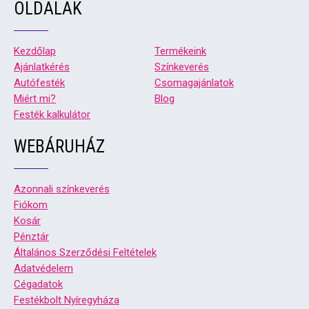
OLDALAK
Kezdőlap
Termékeink
Ajánlatkérés
Színkeverés
Autófesték
Csomagajánlatok
Miért mi?
Blog
Festék kalkulátor
WEBÁRUHÁZ
Azonnali színkeverés
Fiókom
Kosár
Pénztár
Általános Szerződési Feltételek
Adatvédelem
Cégadatok
Festékbolt Nyíregyháza