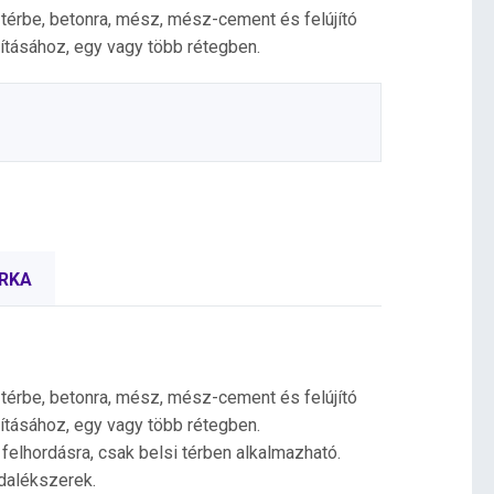
érbe, betonra, mész, mész-cement és felújító
llításához, egy vagy több rétegben.
RKA
érbe, betonra, mész, mész-cement és felújító
llításához, egy vagy több rétegben.
felhordásra, csak belsi térben alkalmazható.
dalékszerek.