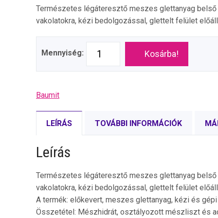
Természetes légáteresztő meszes glettanyag belső t
vakolatokra, kézi bedolgozással, glettelt felület előá
Mennyiség:
Kosárba!
Baumit
LEÍRÁS
TOVÁBBI INFORMÁCIÓK
MÁ
Leírás
Természetes légáteresztő meszes glettanyag belső t
vakolatokra, kézi bedolgozással, glettelt felület előá
A termék: előkevert, meszes glettanyag, kézi és gépi 
Összetétel: Mészhidrát, osztályozott mészliszt és a