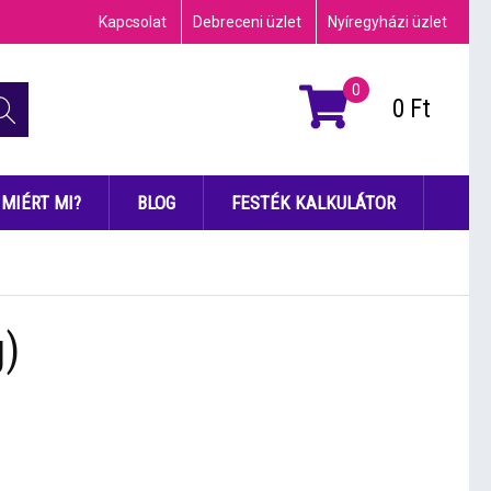
Kapcsolat
Debreceni üzlet
Nyíregyházi üzlet
0
0
Ft
MIÉRT MI?
BLOG
FESTÉK KALKULÁTOR
g)