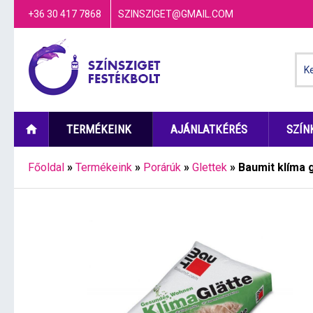
+36 30 417 7868
SZINSZIGET@GMAIL.COM
TERMÉKEINK
AJÁNLATKÉRÉS
SZÍN
Főoldal
»
Termékeink
»
Porárúk
»
Glettek
»
Baumit klíma g