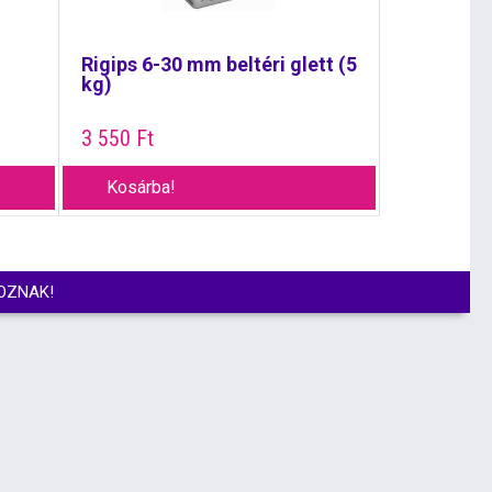
Rigips 6-30 mm beltéri glett (5
kg)
3 550
Ft
Kosárba!
OZNAK!