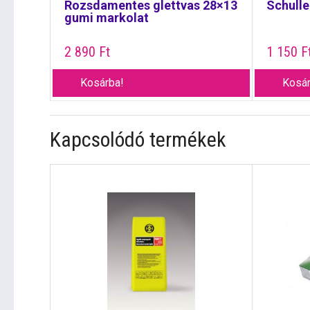
Rozsdamentes glettvas 28×13
Schulle
gumi markolat
2 890
Ft
1 150
F
Kosárba!
Kosár
Kapcsolódó termékek