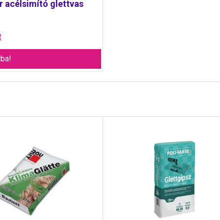
r acélsimító glettvas
t
ba!