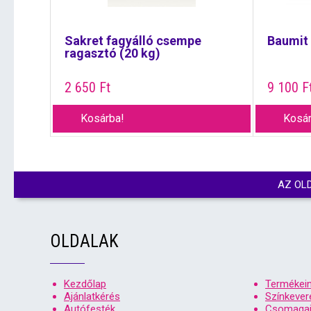
Sakret fagyálló csempe
Baumit 
ragasztó (20 kg)
2 650
Ft
9 100
F
Kosárba!
Kosár
AZ OL
OLDALAK
Kezdőlap
Termékei
Ajánlatkérés
Színkever
Autófesték
Csomagaj