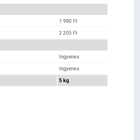
1 990
Ft
2 205
Ft
Ingyenes
Ingyenes
5 kg