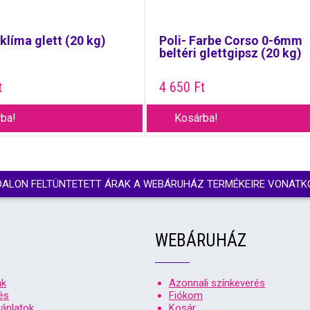
klíma glett (20 kg)
Poli- Farbe Corso 0-6mm
beltéri glettgipsz (20 kg)
t
4 650
Ft
ba!
Kosárba!
DALON FELTÜNTETETT ÁRAK A WEBÁRUHÁZ TERMÉKEIRE VONATK
WEBÁRUHÁZ
nk
Azonnali színkeverés
és
Fiókom
ánlatok
Kosár