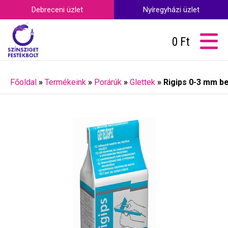
Debreceni üzlet
Nyíregyházi üzlet
0
Ft
Főoldal
»
Termékeink
»
Porárúk
»
Glettek
»
Rigips 0-3 mm bel