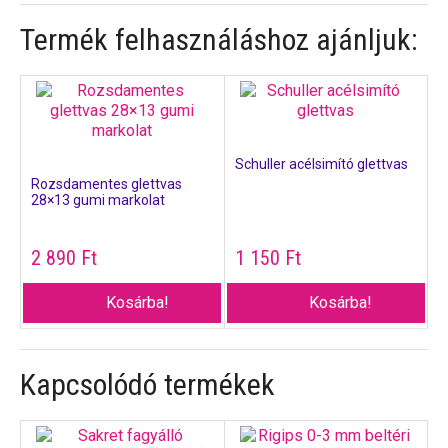
Termék felhasználáshoz ajánljuk:
Schuller acélsimító glettvas
Rozsdamentes glettvas
28×13 gumi markolat
2 890
Ft
1 150
Ft
Kosárba!
Kosárba!
Kapcsolódó termékek