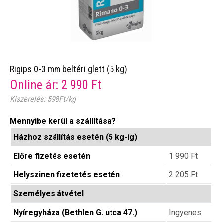
Rigips 0-3 mm beltéri glett (5 kg)
Online ár:
2 990
Ft
Kiszerelés: 598Ft/kg
Mennyibe kerül a szállítása?
Házhoz szállítás esetén (5 kg-ig)
Előre fizetés esetén
1 990
Ft
Helyszinen fizetetés esetén
2 205
Ft
Személyes átvétel
Nyíregyháza (Bethlen G. utca 47.)
Ingyenes