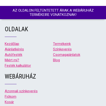
AZ OLDALON FELTÜNTETETT ÁRAK A WEBÁRUHÁZ
TERMÉKEIRE VONATKOZNAK!
OLDALAK
Kezdőlap
Termékeink
Ajánlatkérés
Színkeverés
Autófesték
Csomagajánlatok
Miért mi?
Blog
Festék kalkulátor
WEBÁRUHÁZ
Azonnali színkeverés
Fiókom
Kosár