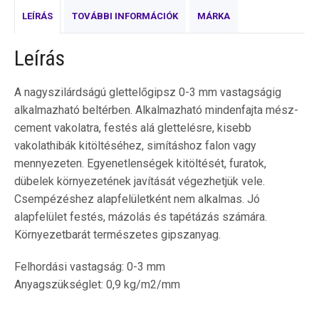
LEÍRÁS
TOVÁBBI INFORMÁCIÓK
MÁRKA
Leírás
A nagyszilárdságú glettelőgipsz 0-3 mm vastagságig
alkalmazható beltérben. Alkalmazható mindenfajta mész-
cement vakolatra, festés alá glettelésre, kisebb
vakolathibák kitöltéséhez, simításhoz falon vagy
mennyezeten. Egyenetlenségek kitöltését, furatok,
dübelek környezetének javítását végezhetjük vele.
Csempézéshez alapfelületként nem alkalmas. Jó
alapfelület festés, mázolás és tapétázás számára.
Környezetbarát természetes gipszanyag.
Felhordási vastagság: 0-3 mm
Anyagszükséglet: 0,9 kg/m2/mm