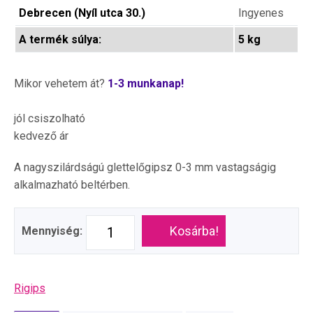
Debrecen (Nyíl utca 30.)
Ingyenes
A termék súlya:
5 kg
Mikor vehetem át?
1-3 munkanap!
jól csiszolható
kedvező ár
A nagyszilárdságú glettelőgipsz 0-3 mm vastagságig
alkalmazható beltérben.
Kosárba!
Mennyiség:
Rigips