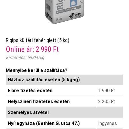
Rigips kültéri fehér glett (5 kg)
Online ár:
2 990
Ft
Kiszerelés: 598Ft/kg
Mennyibe kerül a szállítása?
Házhoz szállítás esetén (5 kg-ig)
Előre fizetés esetén
1 990
Ft
Helyszinen fizetetés esetén
2 205
Ft
Személyes átvétel
Nyíregyháza (Bethlen G. utca 47.)
Ingyenes