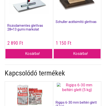
Schuller acélsimító glettvas
Rozsdamentes glettvas
28×13 gumi markolat
2 890
Ft
1 150
Ft
Kosárba!
Kosárba!
Kapcsolódó termékek
Rigips 6-30 mm beltéri glett