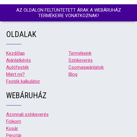
AZ OLDALON FELTÜNTETETT ÁRAK A WEBÁRUHÁZ
TERMÉKEIRE VONATKOZNAK!
OLDALAK
Kezdőlap
Termékeink
Ajánlatkérés
Színkeverés
Autófesték
Csomagajánlatok
Miért mi?
Blog
Festék kalkulátor
WEBÁRUHÁZ
Azonnali színkeverés
Fiókom
Kosár
Pénztár