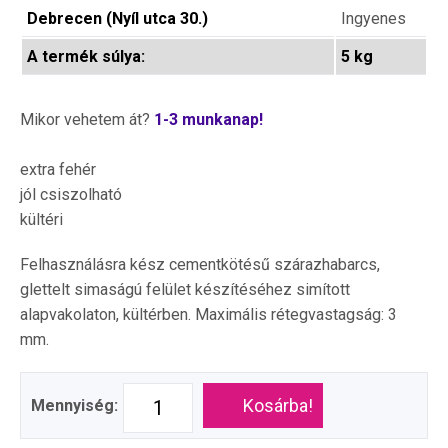
Debrecen (Nyíl utca 30.)
Ingyenes
A termék súlya:
5 kg
Mikor vehetem át?
1-3 munkanap!
extra fehér
jól csiszolható
kültéri
Felhasználásra kész cementkötésű szárazhabarcs,
glettelt simaságú felület készítéséhez simított
alapvakolaton, kültérben. Maximális rétegvastagság: 3
mm.
Kosárba!
Mennyiség: