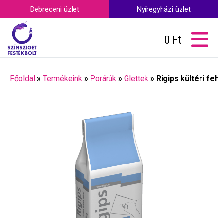
Debreceni üzlet
Nyíregyházi üzlet
0
Ft
Főoldal
»
Termékeink
»
Porárúk
»
Glettek
»
Rigips kültéri fe