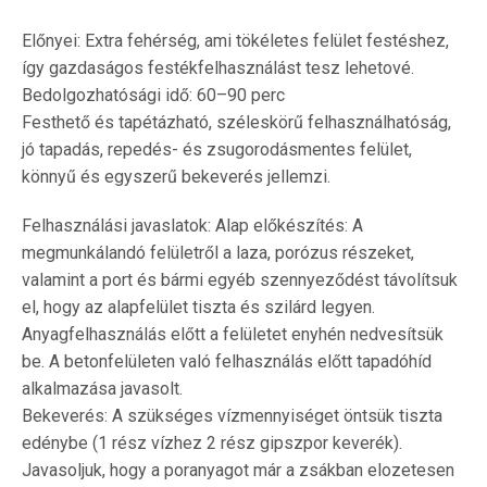
Előnyei: Extra fehérség, ami tökéletes felület festéshez,
így gazdaságos festékfelhasználást tesz lehetové.
Bedolgozhatósági idő: 60–90 perc
Festhető és tapétázható, széleskörű felhasználhatóság,
jó tapadás, repedés- és zsugorodásmentes felület,
könnyű és egyszerű bekeverés jellemzi.
Felhasználási javaslatok: Alap előkészítés: A
megmunkálandó felületről a laza, porózus részeket,
valamint a port és bármi egyéb szennyeződést távolítsuk
el, hogy az alapfelület tiszta és szilárd legyen.
Anyagfelhasználás előtt a felületet enyhén nedvesítsük
be. A betonfelületen való felhasználás előtt tapadóhíd
alkalmazása javasolt.
Bekeverés: A szükséges vízmennyiséget öntsük tiszta
edénybe (1 rész vízhez 2 rész gipszpor keverék).
Javasoljuk, hogy a poranyagot már a zsákban elozetesen