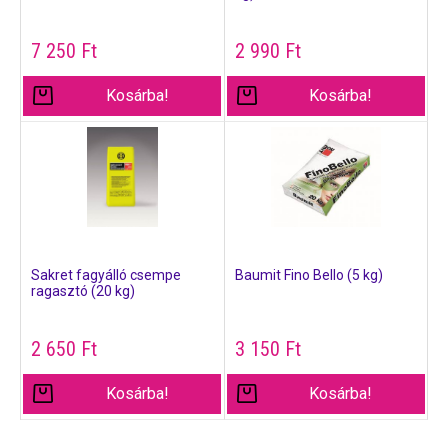
7 250
Ft
2 990
Ft
Kosárba!
Kosárba!
Sakret fagyálló csempe
Baumit Fino Bello (5 kg)
ragasztó (20 kg)
2 650
Ft
3 150
Ft
Kosárba!
Kosárba!