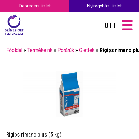
Debreceni üzlet
Nyíregyházi üzlet
0
Ft
Főoldal
»
Termékeink
»
Porárúk
»
Glettek
»
Rigips rimano plu
Rigips rimano plus (5 kg)