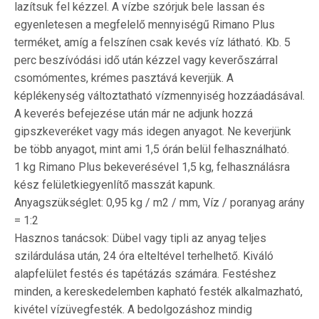
lazítsuk fel kézzel. A vízbe szórjuk bele lassan és
egyenletesen a megfelelő mennyiségű Rimano Plus
terméket, amíg a felszínen csak kevés víz látható. Kb. 5
perc beszívódási idő után kézzel vagy keverőszárral
csomómentes, krémes pasztává keverjük. A
képlékenység változtatható vízmennyiség hozzáadásával.
A keverés befejezése után már ne adjunk hozzá
gipszkeveréket vagy más idegen anyagot. Ne keverjünk
be több anyagot, mint ami 1,5 órán belül felhasználható.
1 kg Rimano Plus bekeverésével 1,5 kg, felhasználásra
kész felületkiegyenlítő masszát kapunk.
Anyagszükséglet: 0,95 kg / m2 / mm, Víz / poranyag arány
= 1:2
Hasznos tanácsok: Dübel vagy tipli az anyag teljes
szilárdulása után, 24 óra elteltével terhelhető. Kiváló
alapfelület festés és tapétázás számára. Festéshez
minden, a kereskedelemben kapható festék alkalmazható,
kivétel vízüvegfesték. A bedolgozáshoz mindig