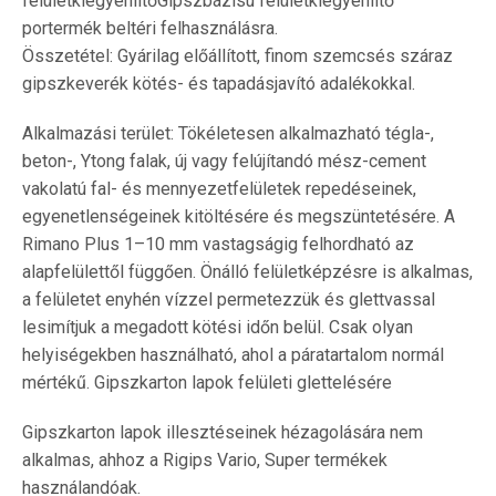
felületkiegyenlítőGipszbázisú felületkiegyenlítő
portermék beltéri felhasználásra.
Összetétel: Gyárilag előállított, finom szemcsés száraz
gipszkeverék kötés- és tapadásjavító adalékokkal.
Alkalmazási terület: Tökéletesen alkalmazható tégla-,
beton-, Ytong falak, új vagy felújítandó mész-cement
vakolatú fal- és mennyezetfelületek repedéseinek,
egyenetlenségeinek kitöltésére és megszüntetésére. A
Rimano Plus 1–10 mm vastagságig felhordható az
alapfelülettől függően. Önálló felületképzésre is alkalmas,
a felületet enyhén vízzel permetezzük és glettvassal
lesimítjuk a megadott kötési időn belül. Csak olyan
helyiségekben használható, ahol a páratartalom normál
mértékű. Gipszkarton lapok felületi glettelésére
Gipszkarton lapok illesztéseinek hézagolására nem
alkalmas, ahhoz a Rigips Vario, Super termékek
használandóak.