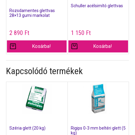
Schuller acélsimító glettvas
Rozsdamentes glettvas
28×13 gumi markolat
2 890
Ft
1 150
Ft
Kosárba!
Kosárba!
Kapcsolódó termékek
Széria glett (20 kg)
Rigips 0-3 mm beltéri glett (5
kg)