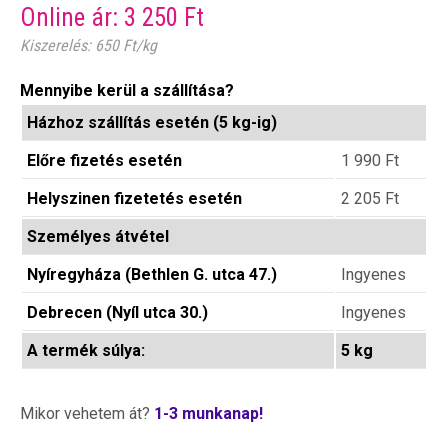
Online ár:
3 250
Ft
Kiszerelés: 650 Ft/kg
Mennyibe kerül a szállítása?
Házhoz szállítás esetén (5 kg-ig)
Előre fizetés esetén
1 990
Ft
Helyszinen fizetetés esetén
2 205
Ft
Személyes átvétel
Nyíregyháza (Bethlen G. utca 47.)
Ingyenes
Debrecen (Nyíl utca 30.)
Ingyenes
A termék súlya:
5 kg
Mikor vehetem át?
1-3 munkanap!