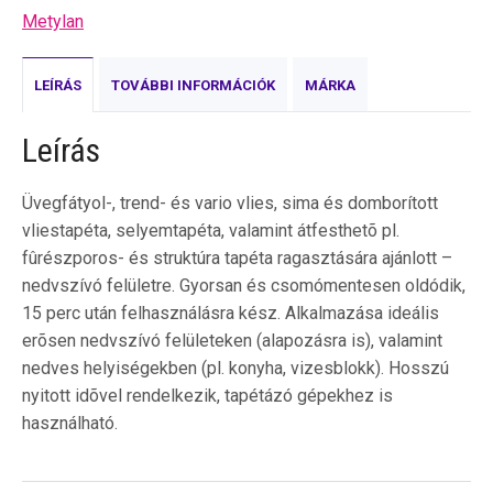
Metylan
LEÍRÁS
TOVÁBBI INFORMÁCIÓK
MÁRKA
Leírás
Üvegfátyol-, trend- és vario vlies, sima és domborított
vliestapéta, selyemtapéta, valamint átfesthetõ pl.
fûrészporos- és struktúra tapéta ragasztására ajánlott –
nedvszívó felületre. Gyorsan és csomómentesen oldódik,
15 perc után felhasználásra kész. Alkalmazása ideális
erõsen nedvszívó felületeken (alapozásra is), valamint
nedves helyiségekben (pl. konyha, vizesblokk). Hosszú
nyitott idõvel rendelkezik, tapétázó gépekhez is
használható.