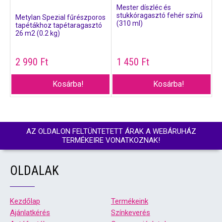
Mester díszléc és
stukkóragasztó fehér színű
Metylan Spezial fűrészporos
(310 ml)
tapétákhoz tapétaragasztó
26 m2 (0.2 kg)
2 990
Ft
1 450
Ft
Kosárba!
Kosárba!
AZ OLDALON FELTÜNTETETT ÁRAK A WEBÁRUHÁZ
TERMÉKEIRE VONATKOZNAK!
OLDALAK
Kezdőlap
Termékeink
Ajánlatkérés
Színkeverés