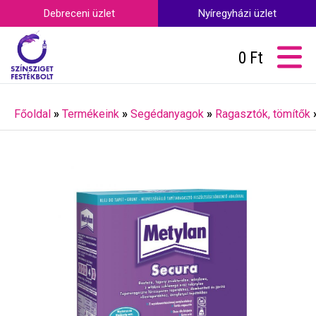
Debreceni üzlet
Nyíregyházi üzlet
0
Ft
Főoldal
»
Termékeink
»
Segédanyagok
»
Ragasztók, tömítők