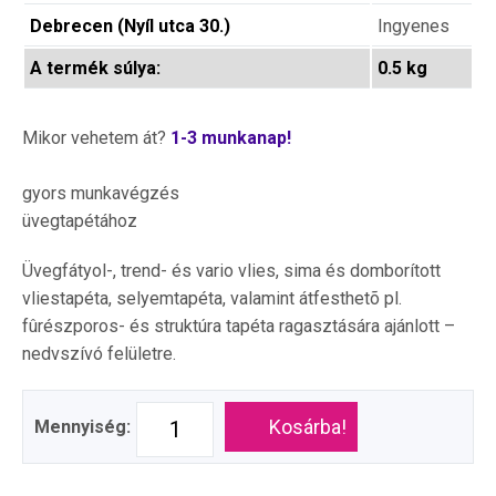
Debrecen (Nyíl utca 30.)
Ingyenes
A termék súlya:
0.5 kg
Mikor vehetem át?
1-3 munkanap!
gyors munkavégzés
üvegtapétához
Üvegfátyol-, trend- és vario vlies, sima és domborított
vliestapéta, selyemtapéta, valamint átfesthetõ pl.
fûrészporos- és struktúra tapéta ragasztására ajánlott –
nedvszívó felületre.
Kosárba!
Mennyiség: