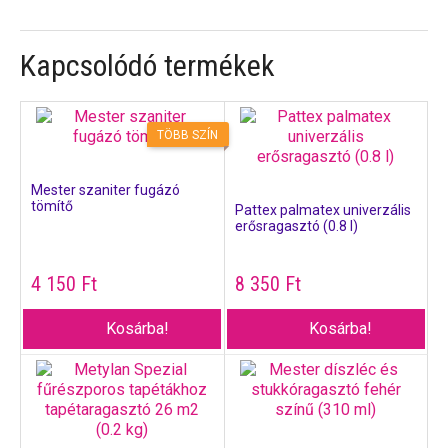
Kapcsolódó termékek
TÖBB SZÍN
Mester szaniter fugázó
tömítő
Pattex palmatex univerzális
erősragasztó (0.8 l)
4 150
Ft
8 350
Ft
Kosárba!
Kosárba!