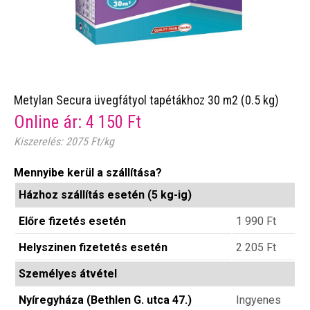
Metylan Secura üvegfátyol tapétákhoz 30 m2 (0.5 kg)
Online ár:
4 150
Ft
Kiszerelés: 2075 Ft/kg
Mennyibe kerül a szállítása?
Házhoz szállítás esetén (5 kg-ig)
Előre fizetés esetén
1 990
Ft
Helyszinen fizetetés esetén
2 205
Ft
Személyes átvétel
Nyíregyháza (Bethlen G. utca 47.)
Ingyenes