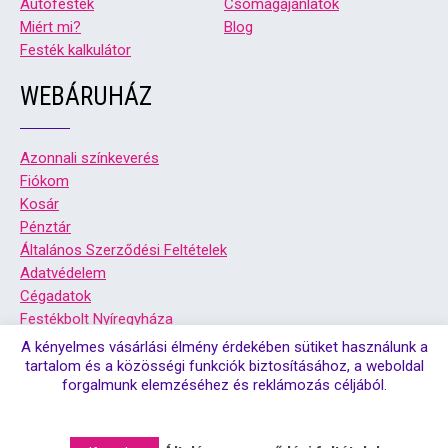
Autófesték
Csomagajánlatok
Miért mi?
Blog
Festék kalkulátor
WEBÁRUHÁZ
Azonnali színkeverés
Fiókom
Kosár
Pénztár
Általános Szerződési Feltételek
Adatvédelem
Cégadatok
Festékbolt Nyíregyháza
Festékbolt Debrecen
A kényelmes vásárlási élmény érdekében sütiket használunk a
tartalom és a közösségi funkciók biztosításához, a weboldal
forgalmunk elemzéséhez és reklámozás céljából.
© Copyright 2026. Színsziget festékbolt debrecen, és