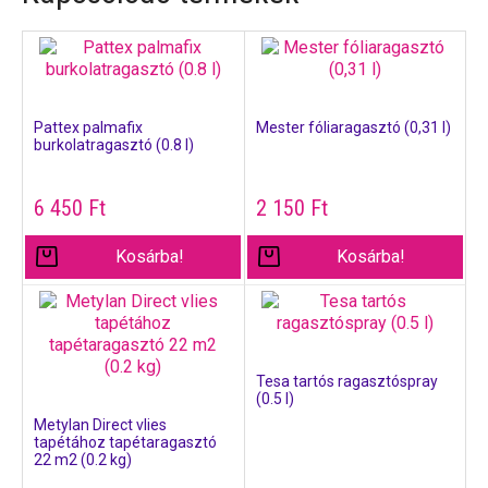
Pattex palmafix
Mester fóliaragasztó (0,31 l)
burkolatragasztó (0.8 l)
6 450
Ft
2 150
Ft
Kosárba!
Kosárba!
Tesa tartós ragasztóspray
(0.5 l)
Metylan Direct vlies
tapétához tapétaragasztó
22 m2 (0.2 kg)