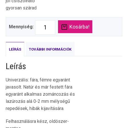
jól csiszolható
gyorsan szárad
Kosárba!
Mennyiség:
LEÍRÁS
TOVÁBBI INFORMÁCIÓK
Leírás
Univerzális: fára, fémre egyaránt
javasolt. Natúr és már festett fára
egyaránt alkalmas zománcozás és
lazúrozás alá 0-2 mm mélységű
repedések, hibák kijavítására.
Felhasználásra kész, oldószer-