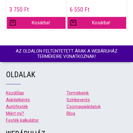
3 750
Ft
6 550
Ft
Kosárba!
Kosárba!
AZ OLDALON FELTÜNTETETT ÁRAK A WEBÁRUHÁZ
TERMÉKEIRE VONATKOZNAK!
OLDALAK
Kezdőlap
Termékeink
Ajánlatkérés
Színkeverés
Autófesték
Csomagajánlatok
Miért mi?
Blog
Festék kalkulátor