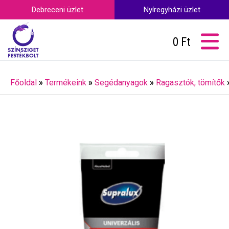
Debreceni üzlet
Nyíregyházi üzlet
0
Ft
Főoldal
»
Termékeink
»
Segédanyagok
»
Ragasztók, tömítők