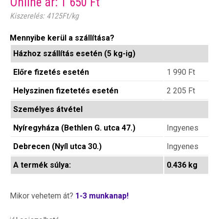
Online ár:
1 650
Ft
Kiszerelés: 4125Ft/kg
Mennyibe kerül a szállítása?
Házhoz szállítás esetén (5 kg-ig)
Előre fizetés esetén
1 990
Ft
Helyszinen fizetetés esetén
2 205
Ft
Személyes átvétel
Nyíregyháza (Bethlen G. utca 47.)
Ingyenes
Debrecen (Nyíl utca 30.)
Ingyenes
A termék súlya:
0.436 kg
Mikor vehetem át?
1-3 munkanap!