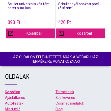
Sculler univerzális kés fém
Schuller nyél ónozott profi
betét auto-lock
(5×6 mm)
390
Ft
420
Ft
Kosárba!
Kosárba!
AZ OLDALON FELTÜNTETETT ÁRAK A WEBÁRUHÁZ
TERMÉKEIRE VONATKOZNAK!
OLDALAK
Kezdőlap
Termékeink
Ajánlatkérés
Színkeverés
Autófesték
Csomagajánlatok
Miért mi?
Blog