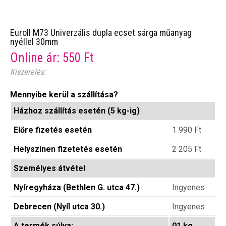
Euroll M73 Univerzális dupla ecset sárga műanyag
nyéllel 30mm
Online ár:
550
Ft
Kiszerelés:
Mennyibe kerül a szállítása?
Házhoz szállítás esetén (5 kg-ig)
Előre fizetés esetén
1 990
Ft
Helyszinen fizetetés esetén
2 205
Ft
Személyes átvétel
Nyíregyháza (Bethlen G. utca 47.)
Ingyenes
Debrecen (Nyíl utca 30.)
Ingyenes
A termék súlya:
01 kg