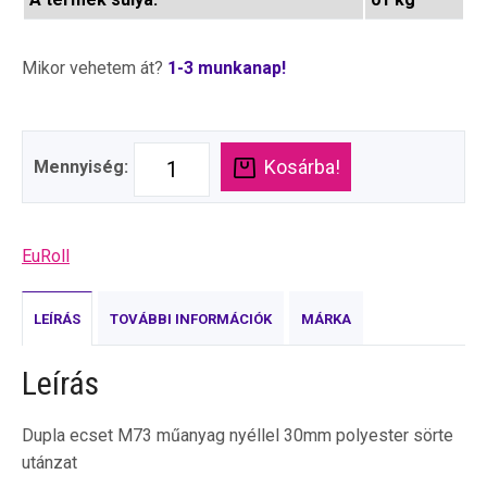
Mikor vehetem át?
1-3 munkanap!
Kosárba!
Mennyiség:
EuRoll
LEÍRÁS
TOVÁBBI INFORMÁCIÓK
MÁRKA
Leírás
Dupla ecset M73 műanyag nyéllel 30mm polyester sörte
utánzat