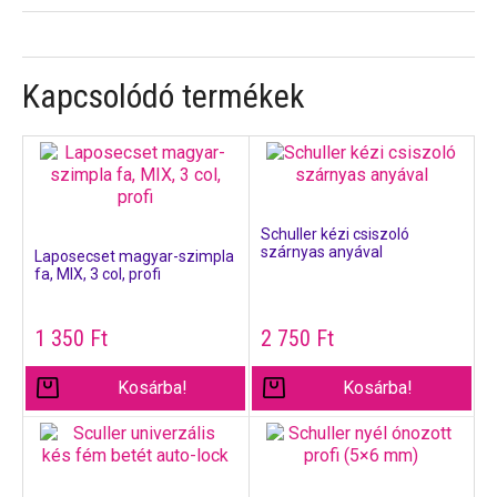
Kapcsolódó termékek
Schuller kézi csiszoló
szárnyas anyával
Laposecset magyar-szimpla
fa, MIX, 3 col, profi
1 350
Ft
2 750
Ft
Kosárba!
Kosárba!