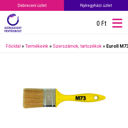
Debreceni üzlet
Nyíregyházi üzlet
0
Ft
Főoldal
»
Termékeink
»
Szerszámok, tartozékok
»
Euroll M7