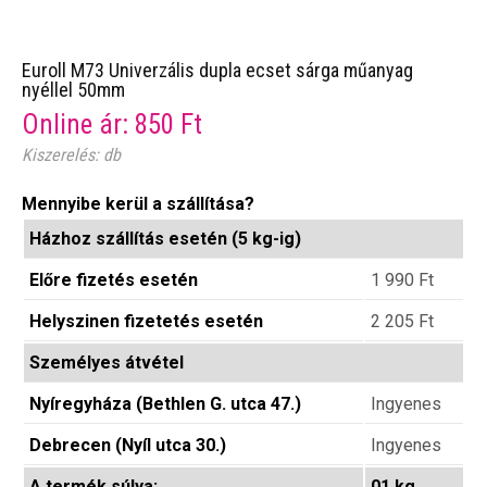
Euroll M73 Univerzális dupla ecset sárga műanyag
nyéllel 50mm
Online ár:
850
Ft
Kiszerelés: db
Mennyibe kerül a szállítása?
Házhoz szállítás esetén (5 kg-ig)
Előre fizetés esetén
1 990
Ft
Helyszinen fizetetés esetén
2 205
Ft
Személyes átvétel
Nyíregyháza (Bethlen G. utca 47.)
Ingyenes
Debrecen (Nyíl utca 30.)
Ingyenes
A termék súlya:
01 kg