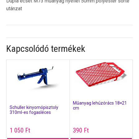
Dupla ecset M73 műanyag nyéllel 50mm polyester sörte
utánzat
Kapcsolódó termékek
Műanyag lehúzórács 18×21
Schuller kinyomópisztoly
cm
310ml-es fogasléces
1 050
Ft
390
Ft