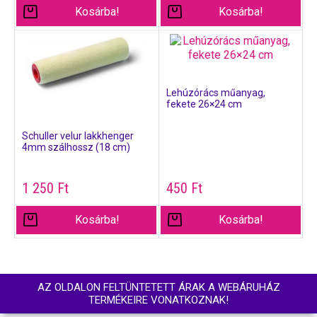
Kosárba!
Kosárba!
Lehúzórács műanyag,
fekete 26×24 cm
Schuller velur lakkhenger
4mm szálhossz (18 cm)
1 250
Ft
450
Ft
Kosárba!
Kosárba!
AZ OLDALON FELTÜNTETETT ÁRAK A WEBÁRUHÁZ
TERMÉKEIRE VONATKOZNAK!