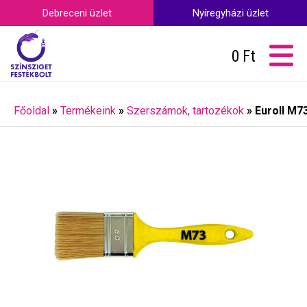
Debreceni üzlet
Nyíregyházi üzlet
0
Ft
Főoldal
»
Termékeink
»
Szerszámok, tartozékok
»
Euroll M7