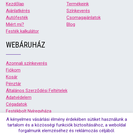
Kezdőlap
Termékeink
Ajánlatkérés
Színkeverés
Autófesték
Csomagajánlatok
Miért mi?
Blog
Festék kalkulátor
WEBÁRUHÁZ
Azonnali színkeverés
Fiókom
Kosár
Pénztár
Általános Szerződési Feltételek
Adatvédelem
Cégadatok
Festékbolt Nyíregyháza
Festékbolt Debrecen
A kényelmes vásárlási élmény érdekében sütiket használunk a
tartalom és a közösségi funkciók biztosításához, a weboldal
forgalmunk elemzéséhez és reklámozás céljából.