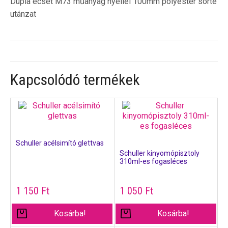
Dupla ecset M73 műanyag nyéllel 100mm polyester sörte
utánzat
Kapcsolódó termékek
Schuller acélsimító glettvas
Schuller kinyomópisztoly
310ml-es fogasléces
1 150
Ft
1 050
Ft
Kosárba!
Kosárba!