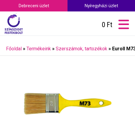
Debreceni üzlet
Nyíregyházi üzlet
0
Ft
Főoldal
»
Termékeink
»
Szerszámok, tartozékok
»
Euroll M7