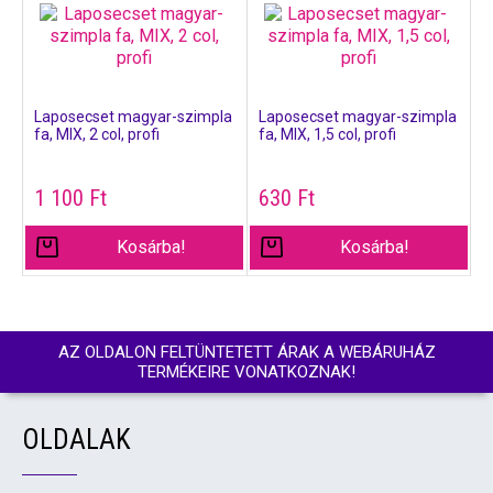
Laposecset magyar-szimpla
Laposecset magyar-szimpla
fa, MIX, 2 col, profi
fa, MIX, 1,5 col, profi
1 100
Ft
630
Ft
Kosárba!
Kosárba!
AZ OLDALON FELTÜNTETETT ÁRAK A WEBÁRUHÁZ
TERMÉKEIRE VONATKOZNAK!
OLDALAK