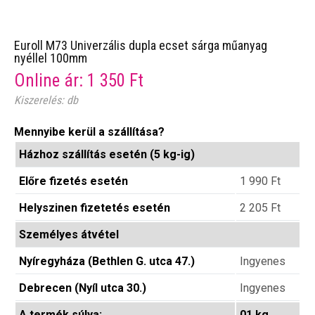
Euroll M73 Univerzális dupla ecset sárga műanyag
nyéllel 100mm
Online ár:
1 350
Ft
Kiszerelés: db
Mennyibe kerül a szállítása?
Házhoz szállítás esetén (5 kg-ig)
Előre fizetés esetén
1 990
Ft
Helyszinen fizetetés esetén
2 205
Ft
Személyes átvétel
Nyíregyháza (Bethlen G. utca 47.)
Ingyenes
Debrecen (Nyíl utca 30.)
Ingyenes
A termék súlya:
01 kg