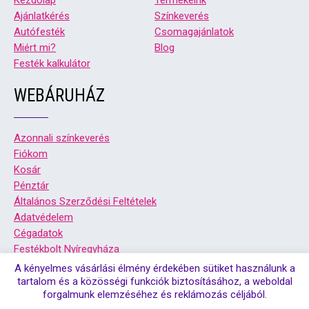
Kezdőlap
Termékeink
Ajánlatkérés
Színkeverés
Autófesték
Csomagajánlatok
Miért mi?
Blog
Festék kalkulátor
WEBÁRUHÁZ
Azonnali színkeverés
Fiókom
Kosár
Pénztár
Általános Szerződési Feltételek
Adatvédelem
Cégadatok
Festékbolt Nyíregyháza
Festékbolt Debrecen
A kényelmes vásárlási élmény érdekében sütiket használunk a
tartalom és a közösségi funkciók biztosításához, a weboldal
forgalmunk elemzéséhez és reklámozás céljából.