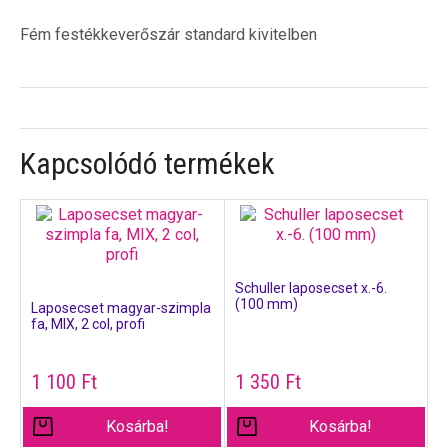
Fém festékkeverőszár standard kivitelben
Kapcsolódó termékek
Schuller laposecset x.-6.
(100 mm)
Laposecset magyar-szimpla
fa, MIX, 2 col, profi
1 100
Ft
1 350
Ft
Kosárba!
Kosárba!