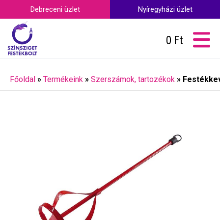
Debreceni üzlet
Nyíregyházi üzlet
0
Ft
Főoldal
»
Termékeink
»
Szerszámok, tartozékok
»
Festékke