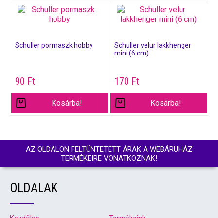
Schuller pormaszk hobby
Schuller velur lakkhenger
mini (6 cm)
90
Ft
170
Ft
Kosárba!
Kosárba!
AZ OLDALON FELTÜNTETETT ÁRAK A WEBÁRUHÁZ
TERMÉKEIRE VONATKOZNAK!
OLDALAK