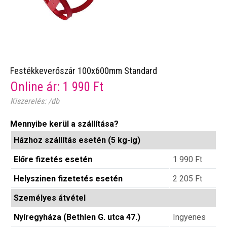
Festékkeverőszár 100x600mm Standard
Online ár:
1 990
Ft
Kiszerelés: /db
Mennyibe kerül a szállítása?
Házhoz szállítás esetén (5 kg-ig)
Előre fizetés esetén
1 990
Ft
Helyszinen fizetetés esetén
2 205
Ft
Személyes átvétel
Nyíregyháza (Bethlen G. utca 47.)
Ingyenes