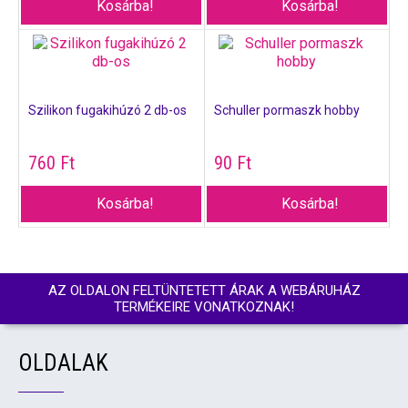
Kosárba!
Kosárba!
Szilikon fugakihúzó 2 db-os
Schuller pormaszk hobby
760
Ft
90
Ft
Kosárba!
Kosárba!
AZ OLDALON FELTÜNTETETT ÁRAK A WEBÁRUHÁZ
TERMÉKEIRE VONATKOZNAK!
OLDALAK