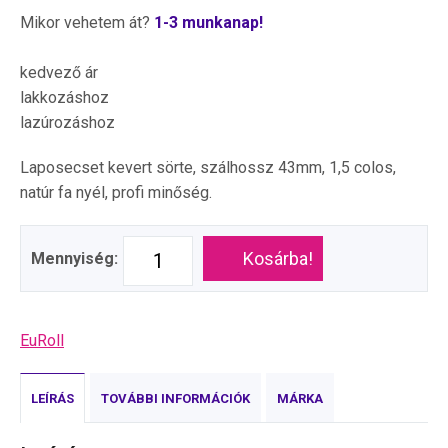
Mikor vehetem át?
1-3 munkanap!
kedvező ár
lakkozáshoz
lazúrozáshoz
Laposecset kevert sörte, szálhossz 43mm, 1,5 colos,
natúr fa nyél, profi minőség.
Kosárba!
Mennyiség:
EuRoll
LEÍRÁS
TOVÁBBI INFORMÁCIÓK
MÁRKA