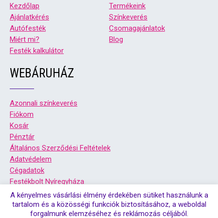
Kezdőlap
Termékeink
Ajánlatkérés
Színkeverés
Autófesték
Csomagajánlatok
Miért mi?
Blog
Festék kalkulátor
WEBÁRUHÁZ
Azonnali színkeverés
Fiókom
Kosár
Pénztár
Általános Szerződési Feltételek
Adatvédelem
Cégadatok
Festékbolt Nyíregyháza
Festékbolt Debrecen
A kényelmes vásárlási élmény érdekében sütiket használunk a
tartalom és a közösségi funkciók biztosításához, a weboldal
forgalmunk elemzéséhez és reklámozás céljából.