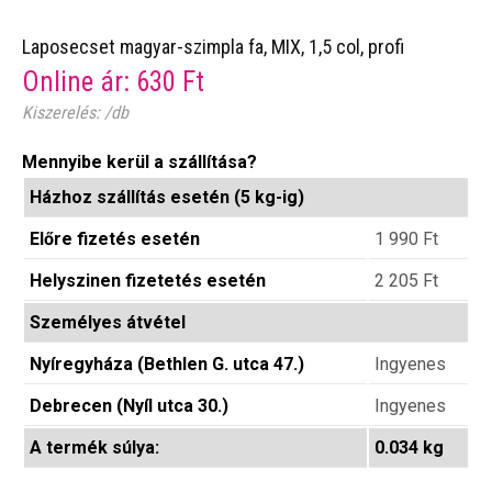
Laposecset magyar-szimpla fa, MIX, 1,5 col, profi
Online ár:
630
Ft
Kiszerelés: /db
Mennyibe kerül a szállítása?
Házhoz szállítás esetén (5 kg-ig)
Előre fizetés esetén
1 990
Ft
Helyszinen fizetetés esetén
2 205
Ft
Személyes átvétel
Nyíregyháza (Bethlen G. utca 47.)
Ingyenes
Debrecen (Nyíl utca 30.)
Ingyenes
A termék súlya:
0.034 kg