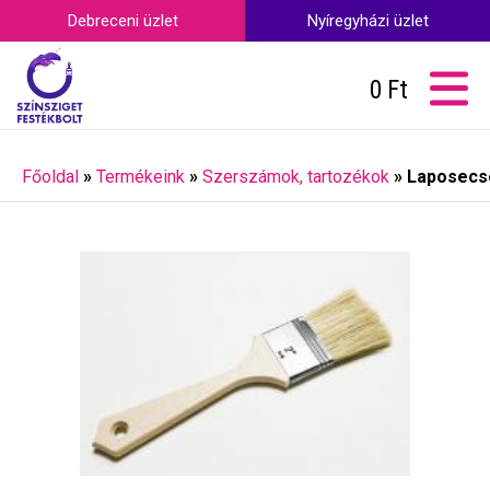
Debreceni üzlet
Nyíregyházi üzlet
0
Ft
Főoldal
»
Termékeink
»
Szerszámok, tartozékok
»
Laposecset